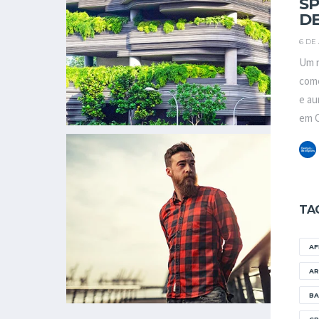
SP
D
6 DE
Um n
come
e au
em C
TA
A
AR
BA