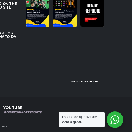
DOMINANDO O
PRONTOS!
REPÚDIO
D ON THE
SERVIDOR!
CONHEÇA AS
O SITE
GUARANÁ
14 EQUIPES DO
A Diretoria de
ANTARCTICA
...
SPLIT
...
eSports vem
...
42
1102
373
0
55
51
 A LOS
ONATO DA
PATROCINADORES
YOUTUBE
@DIRETORIADEESPORTS
Precisa de ajuda?
Fale
com a gente!
ADOS.