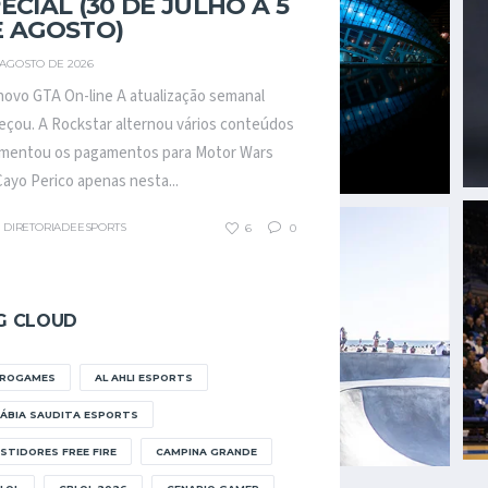
ECIAL (30 DE JULHO A 5
E AGOSTO)
 AGOSTO DE 2026
ovo GTA On-line A atualização semanal
çou. A Rockstar alternou vários conteúdos
mentou os pagamentos para Motor Wars
ayo Perico apenas nesta...
DIRETORIADEESPORTS
6
0
G CLOUD
FROGAMES
AL AHLI ESPORTS
ÁBIA SAUDITA ESPORTS
STIDORES FREE FIRE
CAMPINA GRANDE