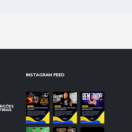
INSTAGRAM FEED
A NOSTALGIA
PROBLEMAS
NOVO TOPO
VAI DOMINAR O
NO REGISTRO!
NO RIFT!
BRASIL! RIOT
PAULINHO O
FLUXO W7M
CRIÇÕES
ANUNCIA 16
...
LOKO PODE
ANUNCIA A
FINAIS
PERDER
...
CHEGADA DE
...
26
157
95
0
27
3
O BRASIL
ESQUADRÕES
NOTA DE