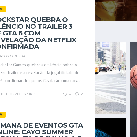
A
OCKSTAR QUEBRA O
LÊNCIO NO TRAILER 3
 GTA 6 COM
VELAÇÃO DA NETFLIX
ONFIRMADA
 AGOSTO DE 2026
ckstar Games quebrou o silêncio sobre o
eiro trailer e a revelação da jogabilidade de
6, confirmando que os fãs darão uma nova...
DIRETORIADEESPORTS
4
0
A
EMANA DE EVENTOS GTA
NLINE: CAYO SUMMER