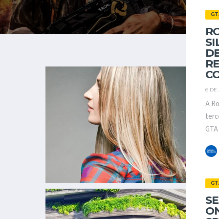
GT
R
SI
DE
RE
C
6 DE
A Ro
terc
GTA 
GT
S
O