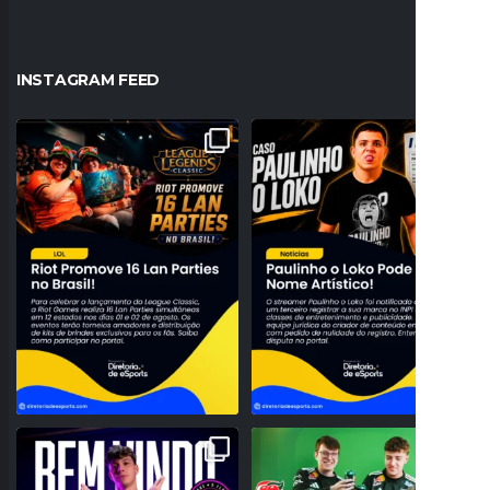
INSTAGRAM FEED
A NOSTALGIA VAI DOMINAR O BRASIL!
PROBLEMAS NO REGISTRO! PAULINHO
RIOT ANUNCIA 16
...
O LOKO PODE PERDER
...
26
0
157
27
NOVO TOPO NO RIFT! FLUXO W7M
O BRASIL DOMINANDO O SERVIDOR!
ANUNCIA A CHEGADA DE
...
GUARANÁ ANTARCTICA
...