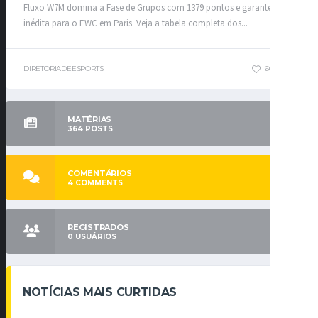
Fluxo W7M domina a Fase de Grupos com 1379 pontos e garante vaga
inédita para o EWC em Paris. Veja a tabela completa dos...
DIRETORIADEESPORTS
66
0
MATÉRIAS
364
POSTS
COMENTÁRIOS
4
COMMENTS
REGISTRADOS
0
USUÁRIOS
NOTÍCIAS MAIS CURTIDAS