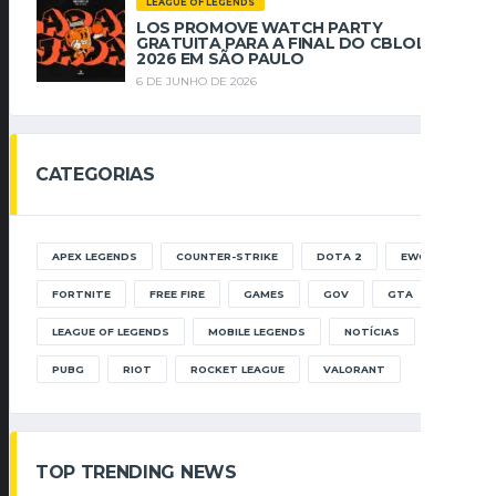
LEAGUE OF LEGENDS
LOS PROMOVE WATCH PARTY
GRATUITA PARA A FINAL DO CBLOL
2026 EM SÃO PAULO
6 DE JUNHO DE 2026
CATEGORIAS
APEX LEGENDS
COUNTER-STRIKE
DOTA 2
EWC
FORTNITE
FREE FIRE
GAMES
GOV
GTA
LEAGUE OF LEGENDS
MOBILE LEGENDS
NOTÍCIAS
PUBG
RIOT
ROCKET LEAGUE
VALORANT
TOP TRENDING NEWS