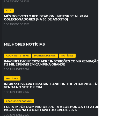
5 DE AGOSTO DE 2026
GTA
MÊS DO EVENTO RED DEAD ONLINE: ESPECIAL PARA
COLECIONADORES (4 A 30 DE AGOSTO)
5 DE AGOSTO DE 2026
MELHORES NOTÍCIAS
COUNTER-STRIKE
MOBILE LEGENDS
NOTÍCIAS
IMAGINELEAGUE 2026 ABRE INSCRIÇÕES COM PREMIAÇÃO DE R$
112 MIL E FINAIS EM CAMPINA GRANDE
6 DE JUNHO DE 2026
NOTÍCIAS
INGRESSOS PARA O IMAGINELAND ON THE ROAD 2026 JÁ ESTÃO À
VENDA NO SITE OFICIAL
9 DE JUNHO DE 2026
LEAGUE OF LEGENDS
FURIA IMPÕE DOMÍNIO, DERROTA A LOS POR 3 A 1 E FATURA O
BICAMPEONATO DA ETAPA 1 DO CBLOL 2026
7 DE JUNHO DE 2026