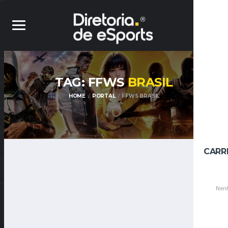
TAG: FFWS
BRASIL
HOME
PORTAL
FFWS BRASIL
CARR
Nenh