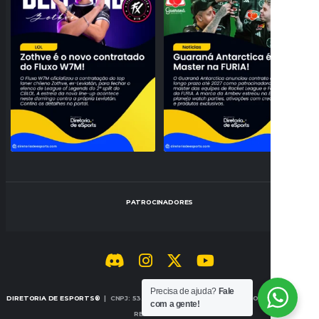
95
3
42
0
PATROCINADORES
Precisa de ajuda?
Fale
DIRETORIA DE ESPORTS®
| CNPJ: 53.442.707/0001-14 | © 2026 TODOS OS DIREITOS
com a gente!
RESERVADOS.