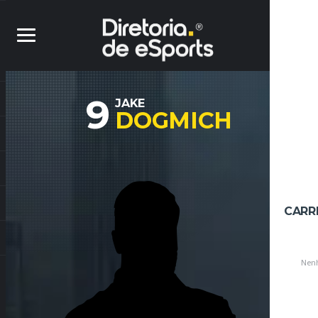
9
JAKE
DOGMICH
CARR
Nenh