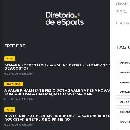
classif
MMR...
DIRETOR
FREE FIRE
TAG 
GTA
AFRO
SEMANA DE EVENTOS GTA ONLINE: EVENTO SUMMER HEIST (6 A 12
DE AGOSTO)
ARÁBI
6 DE AGOSTO DE 2026
CAMPI
NOTÍCIAS
A VALVE FINALMENTE FEZ O DOTA 2 VALER A PENA NOVAMENTE
CENAR
COM A ÚLTIMA ATUALIZAÇÃO DO SISTEMA MMR
6 DE AGOSTO DE 2026
CLUBE
GTA
COMUN
NOVO TRAILER DE JOGABILIDADE DE GTA 6 ANUNCIADO PELA
ROCKSTAR E NETFLIX É O PRIMEIRO
COUNT
6 DE AGOSTO DE 2026