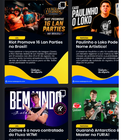
A NOSTALGIA VAI DOMINAR O BRASIL!
PROBLEMAS NO REGISTRO! PAULINHO
RIOT ANUNCIA 16
...
O LOKO PODE PERDER
...
26
0
157
27
NOVO TOPO NO RIFT! FLUXO W7M
O BRASIL DOMINANDO O SERVIDOR!
ANUNCIA A CHEGADA DE
...
GUARANÁ ANTARCTICA
...
95
3
42
0