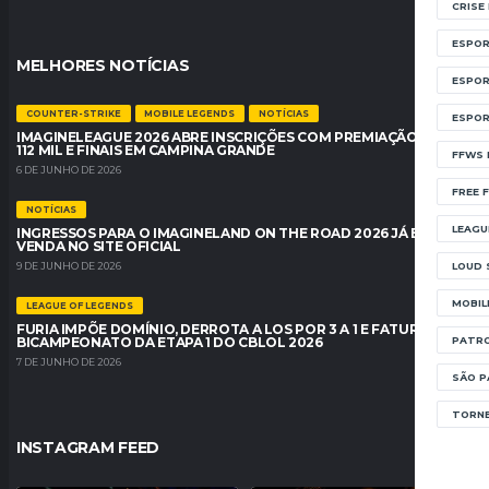
CRISE
ESPOR
MELHORES NOTÍCIAS
ESPOR
COUNTER-STRIKE
MOBILE LEGENDS
NOTÍCIAS
ESPOR
IMAGINELEAGUE 2026 ABRE INSCRIÇÕES COM PREMIAÇÃO DE R$
112 MIL E FINAIS EM CAMPINA GRANDE
FFWS 
6 DE JUNHO DE 2026
FREE F
NOTÍCIAS
LEAGU
INGRESSOS PARA O IMAGINELAND ON THE ROAD 2026 JÁ ESTÃO À
VENDA NO SITE OFICIAL
LOUD 
9 DE JUNHO DE 2026
MOBIL
LEAGUE OF LEGENDS
FURIA IMPÕE DOMÍNIO, DERROTA A LOS POR 3 A 1 E FATURA O
PATRO
BICAMPEONATO DA ETAPA 1 DO CBLOL 2026
7 DE JUNHO DE 2026
SÃO P
TORNE
INSTAGRAM FEED