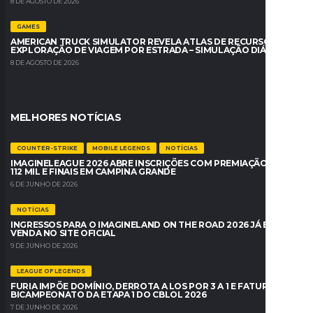
8 DE AGOSTO DE 2026
GAMES
AMERICAN TRUCK SIMULATOR REVELA ATLAS DE RECURSO DE
EXPLORAÇÃO DE VIAGEM POR ESTRADA – SIMULAÇÃO DIÁRIA
8 DE AGOSTO DE 2026
MELHORES NOTÍCIAS
COUNTER-STRIKE
MOBILE LEGENDS
NOTÍCIAS
IMAGINELEAGUE 2026 ABRE INSCRIÇÕES COM PREMIAÇÃO DE R$
112 MIL E FINAIS EM CAMPINA GRANDE
6 DE JUNHO DE 2026
NOTÍCIAS
INGRESSOS PARA O IMAGINELAND ON THE ROAD 2026 JÁ ESTÃO À
VENDA NO SITE OFICIAL
9 DE JUNHO DE 2026
LEAGUE OF LEGENDS
FURIA IMPÕE DOMÍNIO, DERROTA A LOS POR 3 A 1 E FATURA O
BICAMPEONATO DA ETAPA 1 DO CBLOL 2026
7 DE JUNHO DE 2026