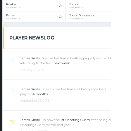
Rouba
Blocos
n/a
n/a
Na carreira
Na carreira
Faltas
Jogos Disputados
n/a
n/a
Na carreira
Na carreira
PLAYER NEWSLOG
James Girobilli’s
knee fracture is healing properly and will be
returning to the field
next week
.
January 19, 2016
James Girobilli
has a knee fracture and he’s gonna be out of the
play for
4 months
.
September 26, 2016
James Girobilli
is now the
1st Shooting Guard
after being 3rd
Shooting Guard for the past year.