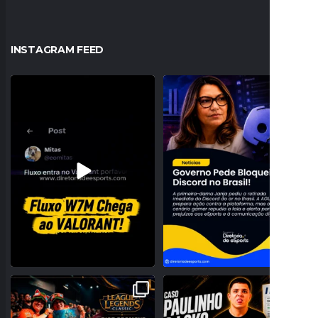
INSTAGRAM FEED
O Fluxo W7M confirmou sua entrada no
JANJA PEDE BLOQUEIO DO DISCORD
VALORANT com
...
NO BRASIL E
...
32
0
177
24
A NOSTALGIA VAI DOMINAR O BRASIL!
PROBLEMAS NO REGISTRO! PAULINHO
RIOT ANUNCIA 16
...
O LOKO PODE PERDER
...