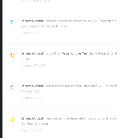
September 6, 2016
James Girobilli
has an abductor strain so he will miss the next
game against the LA Pirates.
March 4, 2016
James Girobilli
won the
Player of the Year 2014 Award
for the first
time.
August 17, 2015
James Girobilli
has a lower back contusion and will miss the next
two games.
August 5, 2015
James Girobilli
has joined the team after playing for the California
Surfers for a year.
June 19, 2013