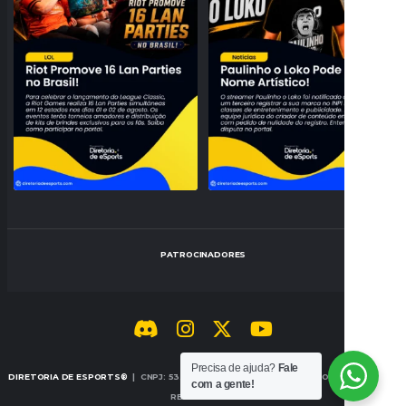
28
0
159
27
PATROCINADORES
Precisa de ajuda?
Fale
DIRETORIA DE ESPORTS®
| CNPJ: 53.442.707/0001-14 | © 2026 TODOS OS DIREITOS
com a gente!
RESERVADOS.