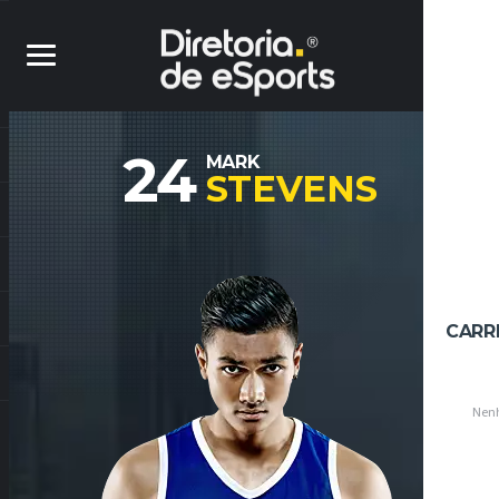
24
MARK
STEVENS
CARR
Nenh