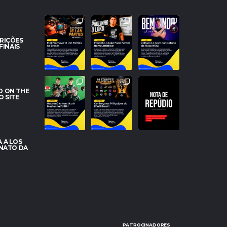
A NOSTALGIA
PROBLEMAS
NOVO TOPO
VAI DOMINAR O
NO REGISTRO!
NO RIFT!
BRASIL! RIOT
PAULINHO O
FLUXO W7M
CRIÇÕES
ANUNCIA 16
...
LOKO PODE
ANUNCIA A
FINAIS
PERDER
...
CHEGADA DE
...
28
158
95
0
27
3
O BRASIL
ESQUADRÕES
NOTA DE
DOMINANDO O
PRONTOS!
REPÚDIO
D ON THE
SERVIDOR!
CONHEÇA AS
O SITE
GUARANÁ
14 EQUIPES DO
A Diretoria de
ANTARCTICA
...
SPLIT
...
eSports vem
...
42
1102
373
0
55
51
 A LOS
ONATO DA
PATROCINADORES