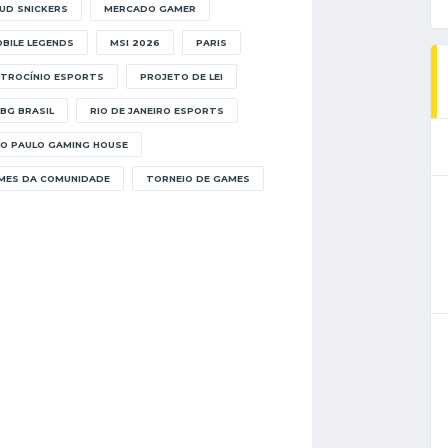
UD SNICKERS
MERCADO GAMER
BILE LEGENDS
MSI 2026
PARIS
TROCÍNIO ESPORTS
PROJETO DE LEI
BG BRASIL
RIO DE JANEIRO ESPORTS
O PAULO GAMING HOUSE
MES DA COMUNIDADE
TORNEIO DE GAMES