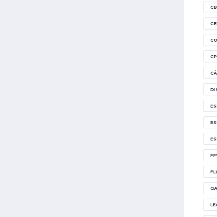
CB
CE
CO
CP
CÂ
DI
ES
ES
ES
FF
FL
GA
LE