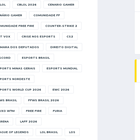
LOL
CBLOL 2026
CENARIO GAMER
NÁRIO GAMER
COMUNIDADE FF
MUNIDADE FREE FIRE
COUNTER-STRIKE 2
T VOX
CRISE NOS ESPORTS
CS2
MARA DOS DEPUTADOS
DIREITO DIGITAL
SCORD
ESPORTS BRASIL
PORTS MINAS GERAIS
ESPORTS MUNDIAL
PORTS NORDESTE
PORTS WORLD CUP 2026
EWC 2026
WS BRASIL
FFWS BRASIL 2026
UXO W7M
FREE FIRE
FURIA
RENA
LAFF 2026
AGUE OF LEGENDS
LOL BRASIL
LOS