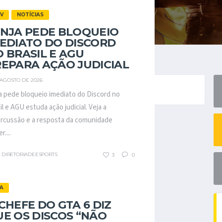
V
NOTÍCIAS
ANJA PEDE BLOQUEIO
EDIATO DO DISCORD
 BRASIL E AGU
EPARA AÇÃO JUDICIAL
 AGOSTO DE 2026
ando.
a pede bloqueio imediato do Discord no
il e AGU estuda ação judicial. Veja a
rcussão e a resposta da comunidade
....
DIRETORIADEESPORTS
3
0
A
CHEFE DO GTA 6 DIZ
E OS DISCOS “NÃO