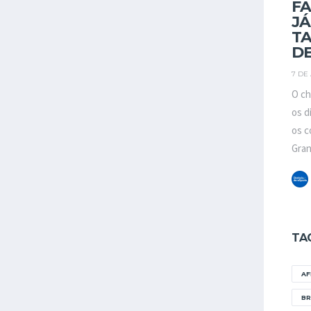
FA
JÁ
T
D
7 DE
O ch
os d
os c
Gran
TA
A
BR