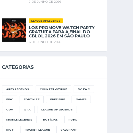
7 DE JUNHO DE 2026
LEAGUE OF LEGENDS
LOS PROMOVE WATCH PARTY
GRATUITA PARA A FINAL DO
CBLOL 2026 EM SÃO PAULO
6 DE JUNHO DE 2026
CATEGORIAS
APEX LEGENDS
COUNTER-STRIKE
DOTA 2
EWC
FORTNITE
FREE FIRE
GAMES
GOV
GTA
LEAGUE OF LEGENDS
MOBILE LEGENDS
NOTÍCIAS
PUBG
RIOT
ROCKET LEAGUE
VALORANT