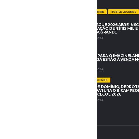
OTÍCIAS
COUNTER-STRIKE
MOBILE LEGENDS
EDE BLOQUEIO IMEDIATO DO
NOTÍCIAS
 NO BRASIL E AGU PREPARA
IMAGINELEAGUE 2026 ABRE INS
DICIAL
COM PREMIAÇÃO DE R$ 112 MIL E 
EM CAMPINA GRANDE
 DE 2026
6 DE JUNHO DE 2026
DO GTA 6 DIZ QUE OS DISCOS
NOTÍCIAS
ZEM MUITO SENTIDO”, JÁ QUE O
INGRESSOS PARA O IMAGINELAN
TION TAMBÉM OS DESCARTA –
ROAD 2026 JÁ ESTÃO À VENDA N
O
OFICIAL
 DE 2026
9 DE JUNHO DE 2026
LEAGUE OF LEGENDS
DE EVENTOS GTA ONLINE:
FURIA IMPÕE DOMÍNIO, DERROTA
UMMER HEIST (6 A 12 DE
POR 3 A 1 E FATURA O BICAMPE
)
ETAPA 1 DO CBLOL 2026
 DE 2026
7 DE JUNHO DE 2026