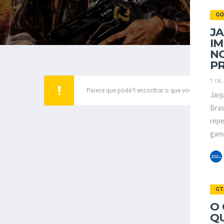
GO
J
IM
NO
PR
7 DE
Parece que pode’t encontrar o que você’re procur
Janj
Bras
repe
gamer
GT
O 
QU