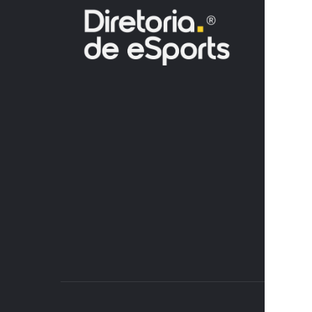
GOV
N
JANJA P
DISCORD
AÇÃO JU
7 DE AGOSTO
GTA
O CHEFE 
“NÃO FA
PLAYSTA
DEXERT
7 DE AGOSTO
GTA
SEMANA 
EVENTO S
AGOSTO
6 DE AGOSTO