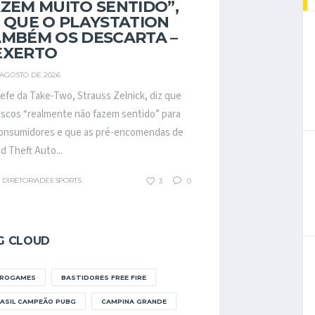
ZEM MUITO SENTIDO”,
 QUE O PLAYSTATION
AMBÉM OS DESCARTA –
EXERTO
 AGOSTO DE 2026
efe da Take-Two, Strauss Zelnick, diz que
iscos “realmente não fazem sentido” para
onsumidores e que as pré-encomendas de
d Theft Auto...
DIRETORIADEESPORTS
3
0
G CLOUD
FROGAMES
BASTIDORES FREE FIRE
ASIL CAMPEÃO PUBG
CAMPINA GRANDE