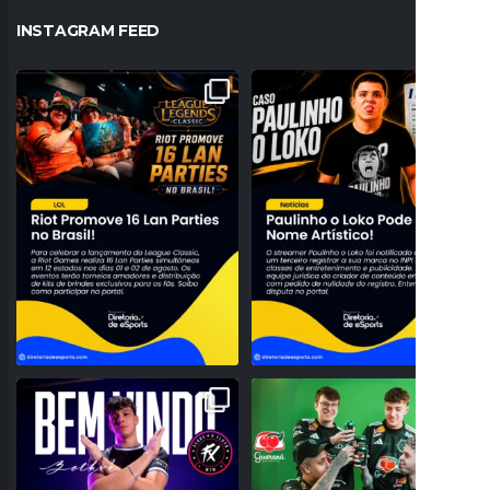
INSTAGRAM FEED
A NOSTALGIA VAI DOMINAR O BRASIL!
PROBLEMAS NO REGISTRO! PAULINHO
RIOT ANUNCIA 16
...
O LOKO PODE PERDER
...
26
0
157
27
NOVO TOPO NO RIFT! FLUXO W7M
O BRASIL DOMINANDO O SERVIDOR!
ANUNCIA A CHEGADA DE
...
GUARANÁ ANTARCTICA
...
95
3
42
0