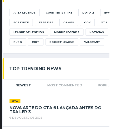
APEX LEGENDS
COUNTER-STRIKE
DOTA 2
EWC
FORTNITE
FREE FIRE
GAMES
GOV
GTA
LEAGUE OF LEGENDS
MOBILE LEGENDS
NOTÍCIAS
PUBG
RIOT
ROCKET LEAGUE
VALORANT
TOP TRENDING NEWS
NEWEST
MOST COMMENTED
POPULAR
GTA
NOVA ARTE DO GTA 6 LANÇADA ANTES DO
TRAILER 3
6 DE AGOSTO DE 2026