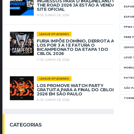
INGRESSOS PARA O IMAGINELAND ON
THE ROAD 2026 JÁ ESTÃO À VENDA NO
ESPOR
SITE OFICIAL
9 DE JUNHO DE 2026
ESPOR
FFWS 
LEAGUE OF LEGENDS
FREE F
FURIA IMPÕE DOMÍNIO, DERROTA A
LOS POR 3 A 1 E FATURA O
LEAGU
BICAMPEONATO DA ETAPA 1 DO
CBLOL 2026
LOUD 
7 DE JUNHO DE 2026
MOBIL
PATRO
LEAGUE OF LEGENDS
LOS PROMOVE WATCH PARTY
SÃO P
GRATUITA PARA A FINAL DO CBLOL
2026 EM SÃO PAULO
TORNE
6 DE JUNHO DE 2026
CATEGORIAS