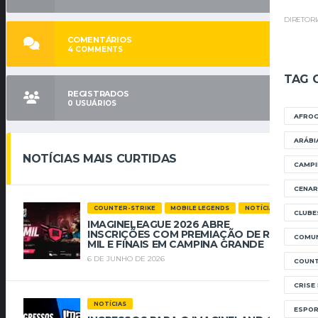
DIRETOR
COMENTÁRIOS
4
COMMENTS
TAG 
REGISTRADOS
0
USUÁRIOS
AFRO
ARÁBI
NOTÍCIAS MAIS CURTIDAS
CAMPI
CENAR
COUNTER-STRIKE
MOBILE LEGENDS
NOTÍCIAS
CLUBE
IMAGINELEAGUE 2026 ABRE
INSCRIÇÕES COM PREMIAÇÃO DE R$ 112
COMUN
MIL E FINAIS EM CAMPINA GRANDE
6 DE JUNHO DE 2026
COUNT
CRISE
NOTÍCIAS
ESPOR