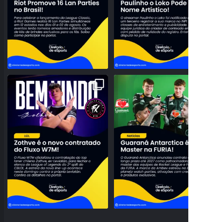
NOVO TOPO NO RIFT! FLUXO W7M
O BRASIL DOMINANDO O SERVIDOR!
ANUNCIA A CHEGADA DE
...
GUARANÁ ANTARCTICA
...
95
3
42
0