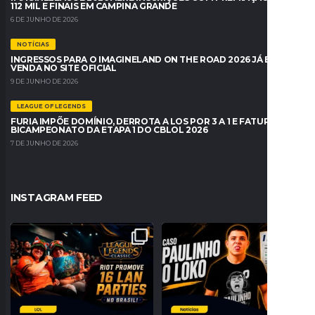
112 MIL E FINAIS EM CAMPINA GRANDE
6 DE JUNHO DE 2026
NOTÍCIAS
INGRESSOS PARA O IMAGINELAND ON THE ROAD 2026 JÁ ESTÃO À
VENDA NO SITE OFICIAL
9 DE JUNHO DE 2026
LEAGUE OF LEGENDS
FURIA IMPÕE DOMÍNIO, DERROTA A LOS POR 3 A 1 E FATURA O
BICAMPEONATO DA ETAPA 1 DO CBLOL 2026
7 DE JUNHO DE 2026
INSTAGRAM FEED
A NOSTALGIA VAI DOMINAR O BRASIL!
PROBLEMAS NO REGISTRO! PAULINHO
RIOT ANUNCIA 16
...
O LOKO PODE PERDER
...
26
0
157
27