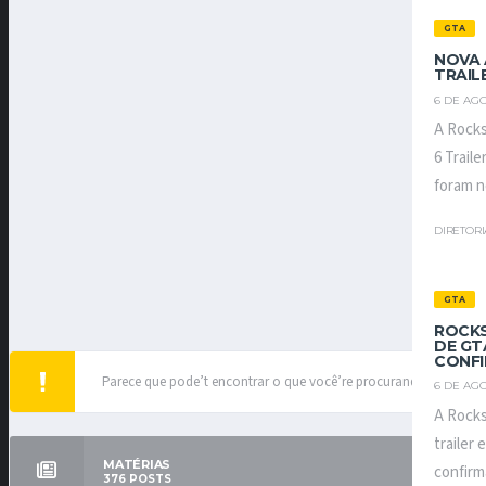
GTA
NOVA 
TRAIL
6 DE AGO
A Rocks
6 Traile
foram n
DIRETOR
GTA
ROCKS
DE GT
CONF
Parece que pode’t encontrar o que você’re procurando.
6 DE AGO
A Rocks
trailer 
MATÉRIAS
confirm
376
POSTS