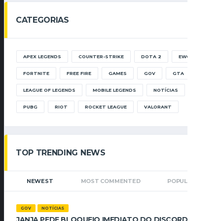
CATEGORIAS
APEX LEGENDS
COUNTER-STRIKE
DOTA 2
EWC
FORTNITE
FREE FIRE
GAMES
GOV
GTA
LEAGUE OF LEGENDS
MOBILE LEGENDS
NOTÍCIAS
PUBG
RIOT
ROCKET LEAGUE
VALORANT
TOP TRENDING NEWS
NEWEST
MOST COMMENTED
POPULAR
GOV
NOTÍCIAS
JANJA PEDE BLOQUEIO IMEDIATO DO DISCORD NO