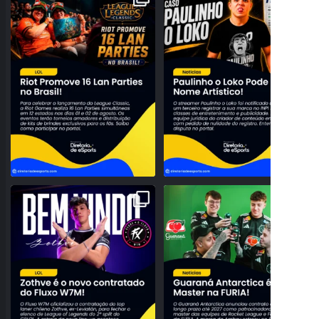
RIOT ANUNCIA 16
...
O LOKO PODE PERDER
...
28
0
158
27
NOVO TOPO NO RIFT! FLUXO W7M
O BRASIL DOMINANDO O SERVIDOR!
ANUNCIA A CHEGADA DE
...
GUARANÁ ANTARCTICA
...
95
3
42
0