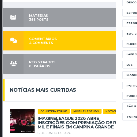
DISC
ESPOR
MATÉRIAS
386
POSTS
ESPO
EWC 2
COMENTÁRIOS
4
COMMENTS
FLUXO
LAFF 
REGISTRADOS
LOS
0
USUÁRIOS
MOBIL
PATRO
NOTÍCIAS MAIS CURTIDAS
PUBG 
SÃO P
COUNTER-STRIKE
MOBILE LEGENDS
NOTÍCIAS
TORNE
IMAGINELEAGUE 2026 ABRE
INSCRIÇÕES COM PREMIAÇÃO DE R$ 112
MIL E FINAIS EM CAMPINA GRANDE
6 DE JUNHO DE 2026