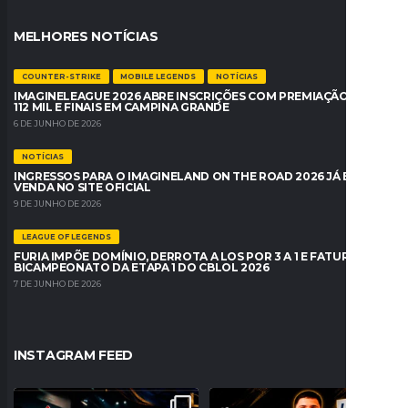
MELHORES NOTÍCIAS
COUNTER-STRIKE
MOBILE LEGENDS
NOTÍCIAS
IMAGINELEAGUE 2026 ABRE INSCRIÇÕES COM PREMIAÇÃO DE R$
112 MIL E FINAIS EM CAMPINA GRANDE
6 DE JUNHO DE 2026
NOTÍCIAS
INGRESSOS PARA O IMAGINELAND ON THE ROAD 2026 JÁ ESTÃO À
VENDA NO SITE OFICIAL
9 DE JUNHO DE 2026
LEAGUE OF LEGENDS
FURIA IMPÕE DOMÍNIO, DERROTA A LOS POR 3 A 1 E FATURA O
BICAMPEONATO DA ETAPA 1 DO CBLOL 2026
7 DE JUNHO DE 2026
INSTAGRAM FEED
A NOSTALGIA VAI DOMINAR O BRASIL!
PROBLEMAS NO REGISTRO! PAULINHO