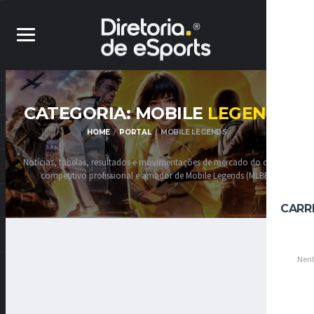
CATEGORIA: MOBILE
LEGENDS
HOME
PORTAL
MOBILE LEGENDS
Notícias, tabelas, resultados e movimentações de mercado do cenário
competitivo profissional e amador de Mobile Legends (MLBB).
CARR
Nenh