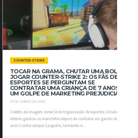
COUNTER-STRIKE
TOCAR NA GRAMA, CHUTAR UMA BOLA,
JOGAR COUNTER-STRIKE 2: OS FÃS DE
ESPORTES SE PERGUNTAM SE
CONTRATAR UMA CRIANÇA DE 7 ANOS É
UM GOLPE DE MARKETING PREJUDICIAL
10 DE JUNHO DE 2026
Crédito da imagem: InnerCircle Organização de esportes Círculo
Interno ganhou as manchetes depois de contratar um garoto de sete
anos Contra-ataque 2 jogador, tornando-o...