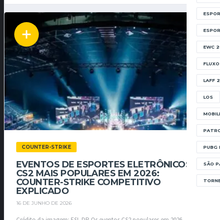
ESPOR
ESPO
EWC 2
FLUXO
LAFF 
LOS
MOBIL
PATRO
COUNTER-STRIKE
PUBG 
EVENTOS DE ESPORTES ELETRÔNICOS
SÃO P
CS2 MAIS POPULARES EM 2026:
COUNTER-STRIKE COMPETITIVO
TORNE
EXPLICADO
16 DE JUNHO DE 2026