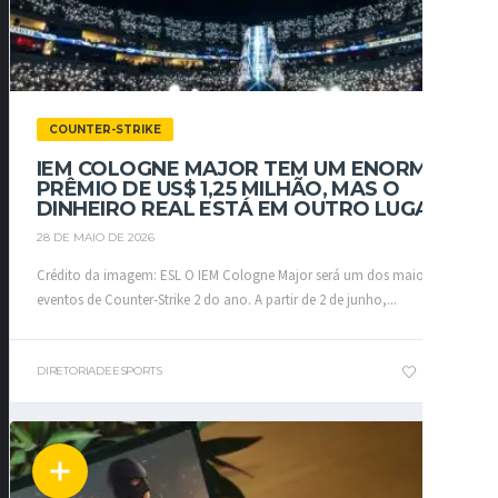
COUNTER-STRIKE
IEM COLOGNE MAJOR TEM UM ENORME
PRÊMIO DE US$ 1,25 MILHÃO, MAS O
DINHEIRO REAL ESTÁ EM OUTRO LUGAR
28 DE MAIO DE 2026
Crédito da imagem: ESL O IEM Cologne Major será um dos maiores
eventos de Counter-Strike 2 do ano. A partir de 2 de junho,...
DIRETORIADEESPORTS
3
0