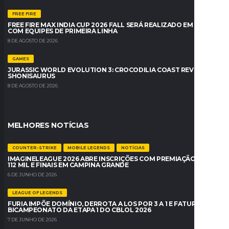
FREE FIRE
FREE FIRE MAX INDIA CUP 2026 FALL SERÁ REALIZADO EM BREVE
COM EQUIPES DE PRIMEIRA LINHA
8 DE AGOSTO DE 2026
GAMES
JURASSIC WORLD EVOLUTION 3: CROCODILIA COAST REVELA O
SHONISAURUS
8 DE AGOSTO DE 2026
MELHORES NOTÍCIAS
COUNTER-STRIKE
MOBILE LEGENDS
NOTÍCIAS
IMAGINELEAGUE 2026 ABRE INSCRIÇÕES COM PREMIAÇÃO DE R$
112 MIL E FINAIS EM CAMPINA GRANDE
6 DE JUNHO DE 2026
LEAGUE OF LEGENDS
FURIA IMPÕE DOMÍNIO, DERROTA A LOS POR 3 A 1 E FATURA O
BICAMPEONATO DA ETAPA 1 DO CBLOL 2026
7 DE JUNHO DE 2026