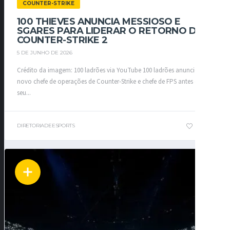
COUNTER-STRIKE
100 THIEVES ANUNCIA MESSIOSO E
SGARES PARA LIDERAR O RETORNO DO
COUNTER-STRIKE 2
5 DE JUNHO DE 2026
Crédito da imagem: 100 ladrões via YouTube 100 ladrões anunciou um
novo chefe de operações de Counter-Strike e chefe de FPS antes de
seu...
DIRETORIADEESPORTS
1
0