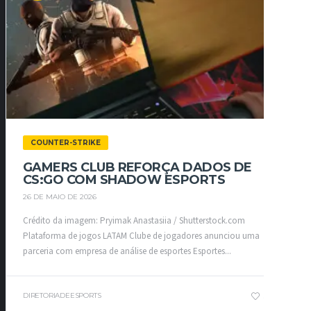
COUNTER-STRIKE
GAMERS CLUB REFORÇA DADOS DE
CS:GO COM SHADOW ESPORTS
26 DE MAIO DE 2026
Crédito da imagem: Pryimak Anastasiia / Shutterstock.com
Plataforma de jogos LATAM Clube de jogadores anunciou uma
parceria com empresa de análise de esportes Esportes...
DIRETORIADEESPORTS
3
0