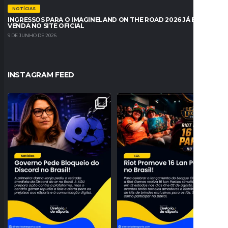
NOTÍCIAS
INGRESSOS PARA O IMAGINELAND ON THE ROAD 2026 JÁ ESTÃO À
VENDA NO SITE OFICIAL
9 DE JUNHO DE 2026
INSTAGRAM FEED
JANJA PEDE BLOQUEIO DO DISCORD
A NOSTALGIA VAI DOMINAR O BRASIL!
NO BRASIL E
...
RIOT ANUNCIA 16
...
182
25
28
0