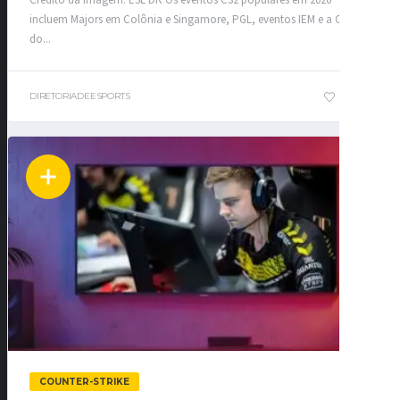
Crédito da imagem: ESL DR Os eventos CS2 populares em 2026
incluem Majors em Colônia e Singamore, PGL, eventos IEM e a Copa
do...
DIRETORIADEESPORTS
1
0
COUNTER-STRIKE