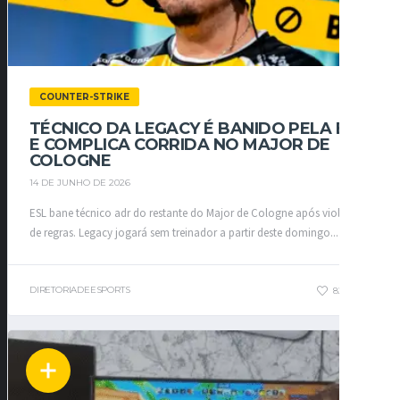
COUNTER-STRIKE
TÉCNICO DA LEGACY É BANIDO PELA ESL
E COMPLICA CORRIDA NO MAJOR DE
COLOGNE
14 DE JUNHO DE 2026
ESL bane técnico adr do restante do Major de Cologne após violações
de regras. Legacy jogará sem treinador a partir deste domingo....
DIRETORIADEESPORTS
82
0