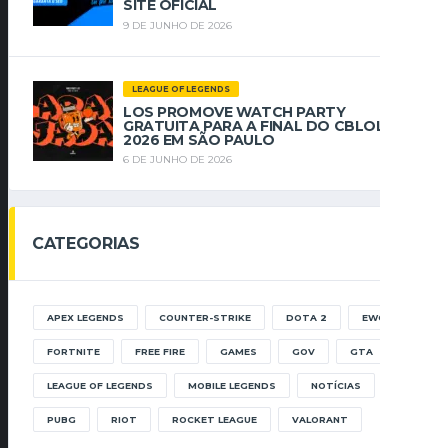
SITE OFICIAL
9 DE JUNHO DE 2026
LEAGUE OF LEGENDS
LOS PROMOVE WATCH PARTY
GRATUITA PARA A FINAL DO CBLOL
2026 EM SÃO PAULO
6 DE JUNHO DE 2026
CATEGORIAS
APEX LEGENDS
COUNTER-STRIKE
DOTA 2
EWC
FORTNITE
FREE FIRE
GAMES
GOV
GTA
LEAGUE OF LEGENDS
MOBILE LEGENDS
NOTÍCIAS
PUBG
RIOT
ROCKET LEAGUE
VALORANT