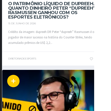
O PATRIMÔNIO LÍQUIDO DE DUPREEH.
QUANTO DINHEIRO PETER “DUPREEH”
RASMUSSEN GANHOU COM OS
ESPORTES ELETRÔNICOS?
15 DE JUNHO DE 2026
Crédito da imagem: dupreeh DR Peter “dupreeh” Rasmussen é o
jogador de maior sucesso na história do Counter-Strike, tendo
acumulado prêmios de US$ 2,2...
DIRETORIADEESPORTS
1
0