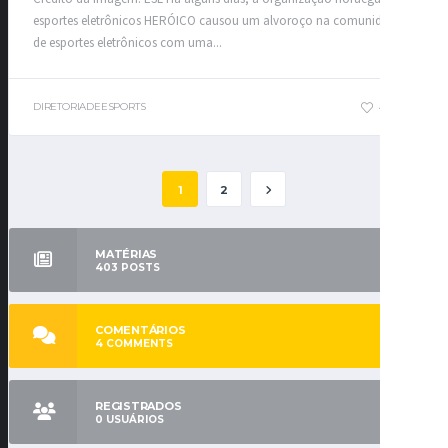
esportes eletrônicos HERÓICO causou um alvoroço na comunidade
de esportes eletrônicos com uma...
DIRETORIADEESPORTS
4
0
1
2
MATÉRIAS
403
POSTS
COMENTÁRIOS
4
COMMENTS
REGISTRADOS
0
USUÁRIOS