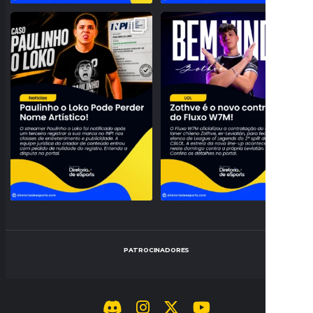
PROBLEMAS NO REGISTRO! PAULINHO
NOVO TOPO NO RIFT! FLUXO W7M
O LOKO PODE PERDER
...
ANUNCIA A CHEGADA DE
...
159
27
95
3
PATROCINADORES