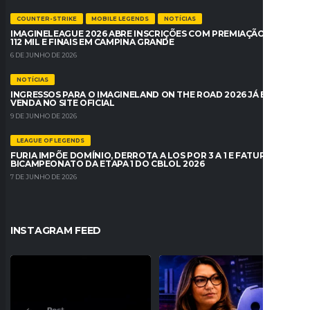
COUNTER-STRIKE
MOBILE LEGENDS
NOTÍCIAS
IMAGINELEAGUE 2026 ABRE INSCRIÇÕES COM PREMIAÇÃO DE R$
112 MIL E FINAIS EM CAMPINA GRANDE
6 DE JUNHO DE 2026
NOTÍCIAS
INGRESSOS PARA O IMAGINELAND ON THE ROAD 2026 JÁ ESTÃO À
VENDA NO SITE OFICIAL
9 DE JUNHO DE 2026
LEAGUE OF LEGENDS
FURIA IMPÕE DOMÍNIO, DERROTA A LOS POR 3 A 1 E FATURA O
BICAMPEONATO DA ETAPA 1 DO CBLOL 2026
7 DE JUNHO DE 2026
INSTAGRAM FEED
O Fluxo W7M confirmou sua entrada no
JANJA PEDE BLOQUEIO DO DISCORD
VALORANT com
...
NO BRASIL E
...
19
0
170
21