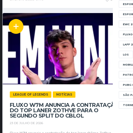
ESPOR
ESPO
EWC 2
FLUXO
LAFF 
LOS
MOBIL
PATRO
PUBG 
LEAGUE OF LEGENDS
NOTÍCIAS
SÃO P
FLUXO W7M ANUNCIA A CONTRATAÇÃO
TORNE
DO TOP LANER ZOTHVE PARA O
SEGUNDO SPLIT DO CBLOL
23 DE JULHO DE 2026