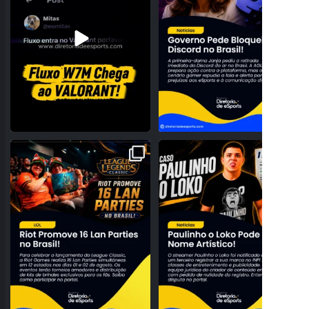
A NOSTALGIA VAI DOMINAR O BRASIL!
PROBLEMAS NO REGISTRO! PAULINHO
RIOT ANUNCIA 16
...
O LOKO PODE PERDER
...
28
0
159
27