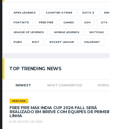
APEX LEGENDS
COUNTER-STRIKE
DOTA 2
EWC
FORTNITE
FREE FIRE
GAMES
GOV
GTA
LEAGUE OF LEGENDS
MOBILE LEGENDS
NOTÍCIAS
PUBG
RIOT
ROCKET LEAGUE
VALORANT
TOP TRENDING NEWS
NEWEST
MOST COMMENTED
POPULAR
FREE FIRE
FREE FIRE MAX INDIA CUP 2026 FALL SERÁ
REALIZADO EM BREVE COM EQUIPES DE PRIMEIRA
LINHA
8 DE AGOSTO DE 2026