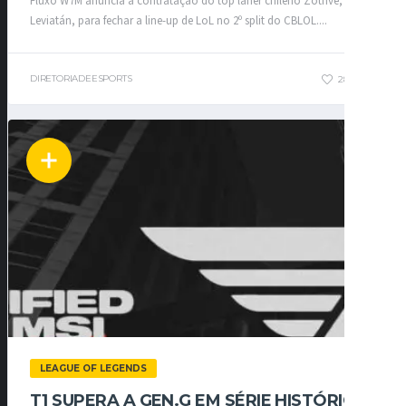
Fluxo W7M anuncia a contratação do top laner chileno Zothve, ex-
Leviatán, para fechar a line-up de LoL no 2º split do CBLOL....
DIRETORIADEESPORTS
28
0
LEAGUE OF LEGENDS
T1 SUPERA A GEN.G EM SÉRIE HISTÓRICA