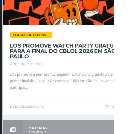
LEAGUE OF LEGENDS
LOS PROMOVE WATCH PARTY GRATUITA
PARA A FINAL DO CBLOL 2026 EM SÃO
PAULO
6 DE JUNHO DE 2026
LOS promove a primeira "Laranjada", watch party gratuita para a
grande final do CBLOL 2026 contra a FURIA em São Paulo. Veja como
participar....
DIRETORIADEESPORTS
108
0
MATÉRIAS
398
POSTS