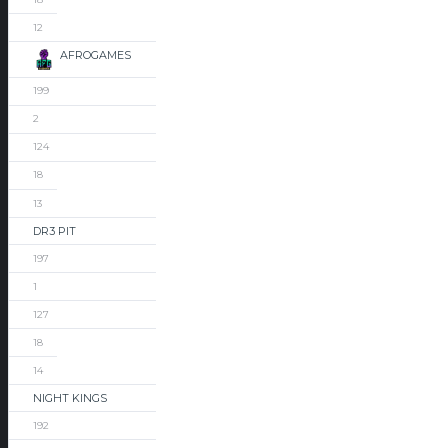
12
AFROGAMES
199
2
124
18
13
DR3 PIT
197
1
127
18
14
NIGHT KINGS
192