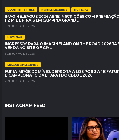
COUNTER-STRIKE
MOBILE LEGENDS
NOTÍCIAS
IMAGINELEAGUE 2026 ABRE INSCRIÇÕES COM PREMIAÇÃO DE R$
112 MIL E FINAIS EM CAMPINA GRANDE
6 DE JUNHO DE 2026
NOTÍCIAS
INGRESSOS PARA O IMAGINELAND ON THE ROAD 2026 JÁ ESTÃO À
VENDA NO SITE OFICIAL
9 DE JUNHO DE 2026
LEAGUE OF LEGENDS
FURIA IMPÕE DOMÍNIO, DERROTA A LOS POR 3 A 1 E FATURA O
BICAMPEONATO DA ETAPA 1 DO CBLOL 2026
7 DE JUNHO DE 2026
INSTAGRAM FEED
O Fluxo W7M confirmou sua entrada no
JANJA PEDE BLOQUEIO DO DISCORD
VALORANT com
...
NO BRASIL E
...
32
0
177
24