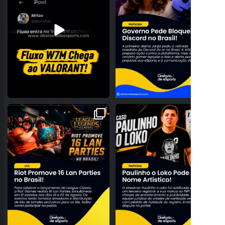
A NOSTALGIA VAI DOMINAR O BRASIL!
PROBLEMAS NO REGISTRO! PAULINHO
RIOT ANUNCIA 16
...
O LOKO PODE PERDER
...
28
0
159
27