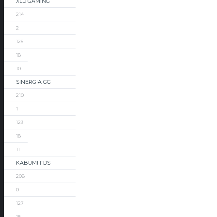
XLD GAMING
214
2
125
18
10
SINERGIA GG
210
1
123
18
11
KABUM! FDS
208
0
127
18