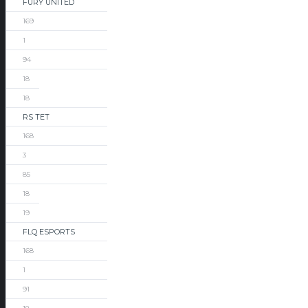
FURY UNITED
169
1
94
18
18
RS TET
168
3
85
18
19
FLQ ESPORTS
168
1
91