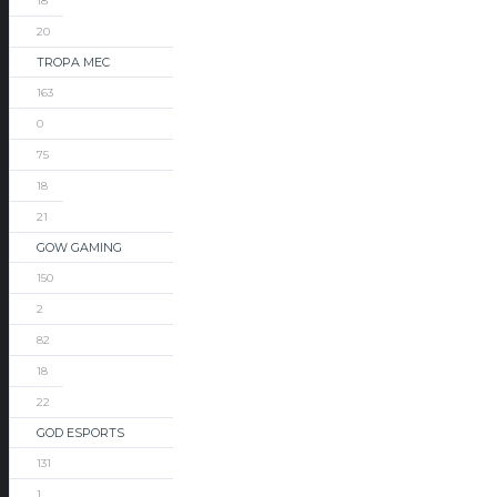
18
20
TROPA MEC
163
0
75
18
21
GOW GAMING
150
2
82
18
22
GOD ESPORTS
131
1