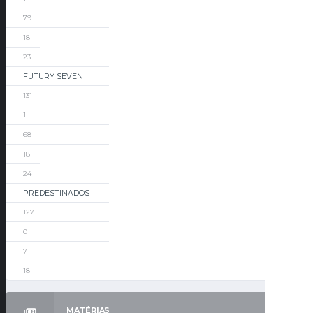
79
18
23
FUTURY SEVEN
131
1
68
18
24
PREDESTINADOS
127
0
71
18
MATÉRIAS