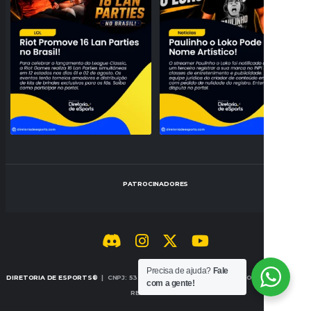
PATROCINADORES
Precisa de ajuda?
Fale
DIRETORIA DE ESPORTS®
| CNPJ: 53.442.707/0001-14 | © 2026 TODOS OS DIREITOS
com a gente!
RESERVADOS.