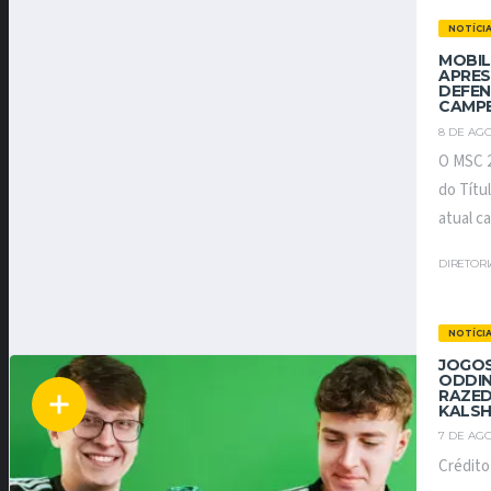
NOTÍCI
MOBIL
APRES
DEFEN
CAMP
8 DE AGO
O MSC 
do Títu
atual c
DIRETOR
NOTÍCI
JOGOS
ODDIN
RAZED
KALSH
7 DE AGO
Crédit