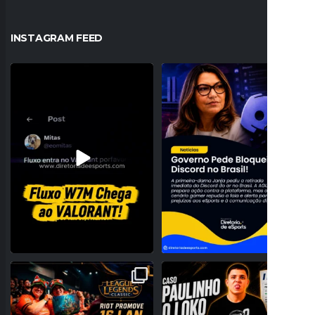
INSTAGRAM FEED
O Fluxo W7M confirmou sua entrada no
JANJA PEDE BLOQUEIO DO DISCORD
VALORANT com
...
NO BRASIL E
...
10
0
158
20
A NOSTALGIA VAI DOMINAR O BRASIL!
PROBLEMAS NO REGISTRO! PAULINHO
RIOT ANUNCIA 16
...
O LOKO PODE PERDER
...
28
0
158
27