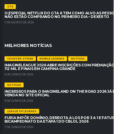
GTA
O ESPECIAL NETFLIX DO GTA 6 TEM COMO ALVO AS PESSOAS QUE
NÃO ESTÃO COMPRANDO NO PRIMEIRO DIA – DEXERTO
7 DE AGOSTO DE 2026
MELHORES NOTÍCIAS
COUNTER-STRIKE
MOBILE LEGENDS
NOTÍCIAS
IMAGINELEAGUE 2026 ABRE INSCRIÇÕES COM PREMIAÇÃO DE R$
112 MIL E FINAIS EM CAMPINA GRANDE
6 DE JUNHO DE 2026
NOTÍCIAS
INGRESSOS PARA O IMAGINELAND ON THE ROAD 2026 JÁ ESTÃO À
VENDA NO SITE OFICIAL
9 DE JUNHO DE 2026
LEAGUE OF LEGENDS
FURIA IMPÕE DOMÍNIO, DERROTA A LOS POR 3 A 1 E FATURA O
BICAMPEONATO DA ETAPA 1 DO CBLOL 2026
7 DE JUNHO DE 2026