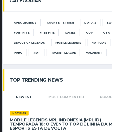
CATEGORIAS
APEX LEGENDS
COUNTER-STRIKE
DOTA 2
EWC
FORTNITE
FREE FIRE
GAMES
GOV
GTA
LEAGUE OF LEGENDS
MOBILE LEGENDS
NOTÍCIAS
PUBG
RIOT
ROCKET LEAGUE
VALORANT
TOP TRENDING NEWS
NEWEST
MOST COMMENTED
POPULAR
NOTÍCIAS
MOBILE LEGENDS MPL INDONESIA (MPL ID)
TEMPORADA 18: O EVENTO TOP DE LINHA DA MLBB
ESPORTS ESTÁ DE VOLTA