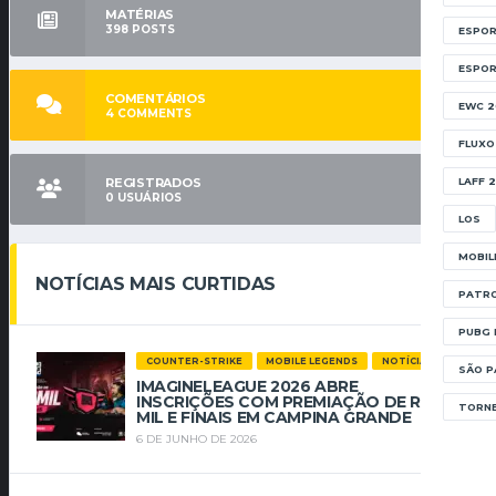
MATÉRIAS
398
POSTS
ESPOR
ESPO
COMENTÁRIOS
EWC 2
4
COMMENTS
FLUXO
REGISTRADOS
LAFF 
0
USUÁRIOS
LOS
MOBIL
NOTÍCIAS MAIS CURTIDAS
PATRO
PUBG 
COUNTER-STRIKE
MOBILE LEGENDS
NOTÍCIAS
SÃO P
IMAGINELEAGUE 2026 ABRE
INSCRIÇÕES COM PREMIAÇÃO DE R$ 112
TORNE
MIL E FINAIS EM CAMPINA GRANDE
6 DE JUNHO DE 2026