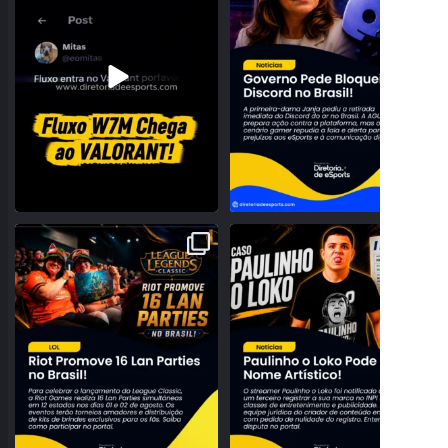
32
0
177
24
A NOSTALGIA VAI DOMINAR O BRASIL!
PROBLEMAS NO REGISTRO! PAULINHO
RIOT ANUNCIA 16
...
O LOKO PODE PERDER
...
28
0
159
27