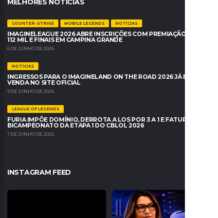
MELHORES NOTÍCIAS
COUNTER-STRIKE
MOBILE LEGENDS
NOTÍCIAS
IMAGINELEAGUE 2026 ABRE INSCRIÇÕES COM PREMIAÇÃO DE R$
112 MIL E FINAIS EM CAMPINA GRANDE
6 DE JUNHO DE 2026
NOTÍCIAS
INGRESSOS PARA O IMAGINELAND ON THE ROAD 2026 JÁ ESTÃO À
VENDA NO SITE OFICIAL
9 DE JUNHO DE 2026
LEAGUE OF LEGENDS
FURIA IMPÕE DOMÍNIO, DERROTA A LOS POR 3 A 1 E FATURA O
BICAMPEONATO DA ETAPA 1 DO CBLOL 2026
7 DE JUNHO DE 2026
INSTAGRAM FEED
O Fluxo W7M confirmou sua entrada no
JANJA PEDE BLOQUEIO DO DISCORD
VALORANT com
...
NO BRASIL E
...