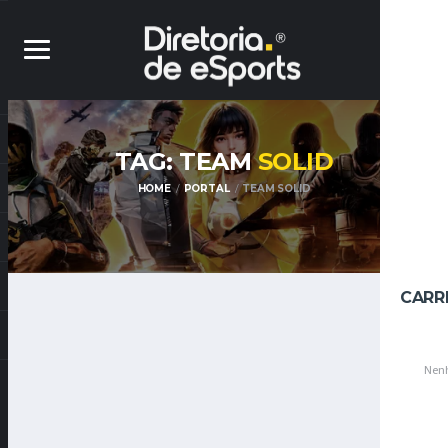
TAG: TEAM
SOLID
HOME
PORTAL
TEAM SOLID
CARR
Nenh