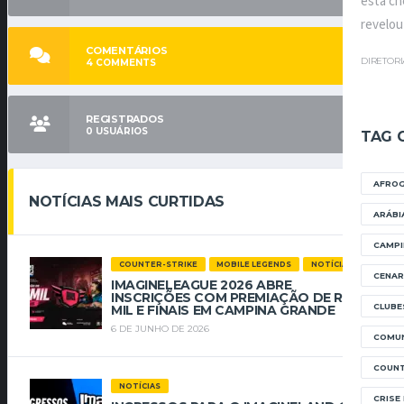
está ch
revelou
COMENTÁRIOS
DIRETOR
4
COMMENTS
REGISTRADOS
0
USUÁRIOS
TAG 
AFRO
NOTÍCIAS MAIS CURTIDAS
ARÁBI
CAMPI
COUNTER-STRIKE
MOBILE LEGENDS
NOTÍCIAS
CENAR
IMAGINELEAGUE 2026 ABRE
INSCRIÇÕES COM PREMIAÇÃO DE R$ 112
CLUBE
MIL E FINAIS EM CAMPINA GRANDE
6 DE JUNHO DE 2026
COMUN
COUNT
NOTÍCIAS
CRISE