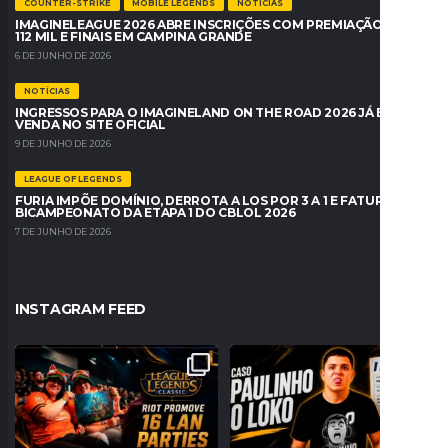
COUNTER-STRIKE
MOBILE LEGENDS
NOTÍCIAS
IMAGINELEAGUE 2026 ABRE INSCRIÇÕES COM PREMIAÇÃO DE R$
112 MIL E FINAIS EM CAMPINA GRANDE
6 DE JUNHO DE 2026
NOTÍCIAS
INGRESSOS PARA O IMAGINELAND ON THE ROAD 2026 JÁ ESTÃO À
VENDA NO SITE OFICIAL
9 DE JUNHO DE 2026
LEAGUE OF LEGENDS
FURIA IMPÕE DOMÍNIO, DERROTA A LOS POR 3 A 1 E FATURA O
BICAMPEONATO DA ETAPA 1 DO CBLOL 2026
7 DE JUNHO DE 2026
INSTAGRAM FEED
A NOSTALGIA VAI DOMINAR O BRASIL!
PROBLEMAS NO REGISTRO! PAULINHO
RIOT ANUNCIA 16
...
O LOKO PODE PERDER
...
26
0
157
27