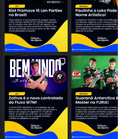
NOVO TOPO NO RIFT! FLUXO W7M
O BRASIL DOMINANDO O SERVIDOR!
ANUNCIA A CHEGADA DE
...
GUARANÁ ANTARCTICA
...
95
3
42
0