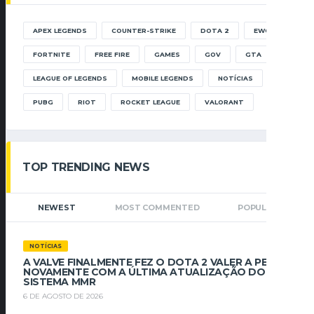
APEX LEGENDS
COUNTER-STRIKE
DOTA 2
EWC
FORTNITE
FREE FIRE
GAMES
GOV
GTA
LEAGUE OF LEGENDS
MOBILE LEGENDS
NOTÍCIAS
PUBG
RIOT
ROCKET LEAGUE
VALORANT
TOP TRENDING NEWS
NEWEST
MOST COMMENTED
POPULAR
NOTÍCIAS
A VALVE FINALMENTE FEZ O DOTA 2 VALER A PENA
NOVAMENTE COM A ÚLTIMA ATUALIZAÇÃO DO
SISTEMA MMR
6 DE AGOSTO DE 2026