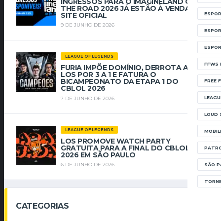
INGRESSOS PARA O IMAGINELAND ON
THE ROAD 2026 JÁ ESTÃO À VENDA NO
SITE OFICIAL
ESPOR
9 DE JUNHO DE 2026
ESPOR
ESPOR
LEAGUE OF LEGENDS
FFWS 
FURIA IMPÕE DOMÍNIO, DERROTA A
LOS POR 3 A 1 E FATURA O
BICAMPEONATO DA ETAPA 1 DO
FREE F
CBLOL 2026
LEAGU
7 DE JUNHO DE 2026
LOUD 
LEAGUE OF LEGENDS
MOBIL
LOS PROMOVE WATCH PARTY
GRATUITA PARA A FINAL DO CBLOL
PATRO
2026 EM SÃO PAULO
6 DE JUNHO DE 2026
SÃO P
TORNE
CATEGORIAS