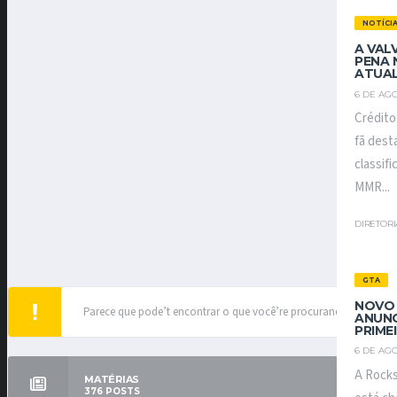
NOTÍCI
A VAL
PENA 
ATUAL
6 DE AGO
Crédito
fã dest
classif
MMR...
DIRETOR
GTA
NOVO 
Parece que pode’t encontrar o que você’re procurando.
ANUNC
PRIME
6 DE AGO
A Rocks
MATÉRIAS
376
POSTS