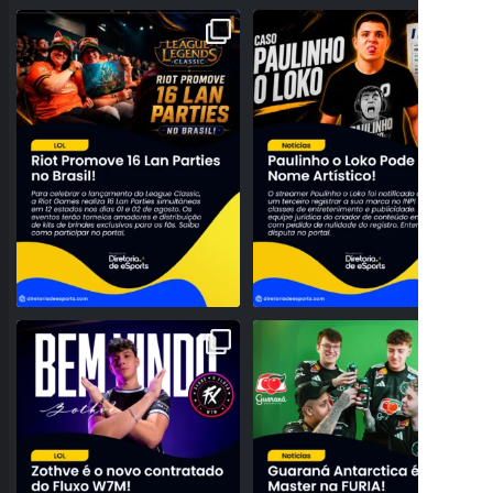
A NOSTALGIA VAI DOMINAR O BRASIL!
PROBLEMAS NO REGISTRO! PAULINHO
RIOT ANUNCIA 16
...
O LOKO PODE PERDER
...
26
0
157
27
NOVO TOPO NO RIFT! FLUXO W7M
O BRASIL DOMINANDO O SERVIDOR!
ANUNCIA A CHEGADA DE
...
GUARANÁ ANTARCTICA
...
95
3
42
0