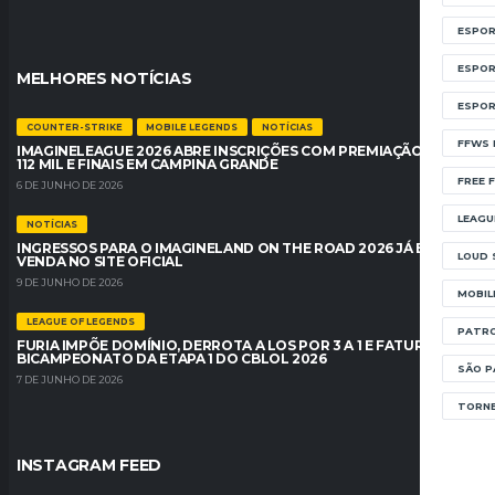
ESPOR
ESPOR
MELHORES NOTÍCIAS
ESPOR
COUNTER-STRIKE
MOBILE LEGENDS
NOTÍCIAS
FFWS 
IMAGINELEAGUE 2026 ABRE INSCRIÇÕES COM PREMIAÇÃO DE R$
112 MIL E FINAIS EM CAMPINA GRANDE
FREE F
6 DE JUNHO DE 2026
LEAGU
NOTÍCIAS
INGRESSOS PARA O IMAGINELAND ON THE ROAD 2026 JÁ ESTÃO À
LOUD 
VENDA NO SITE OFICIAL
9 DE JUNHO DE 2026
MOBIL
LEAGUE OF LEGENDS
PATRO
FURIA IMPÕE DOMÍNIO, DERROTA A LOS POR 3 A 1 E FATURA O
BICAMPEONATO DA ETAPA 1 DO CBLOL 2026
SÃO P
7 DE JUNHO DE 2026
TORNE
INSTAGRAM FEED