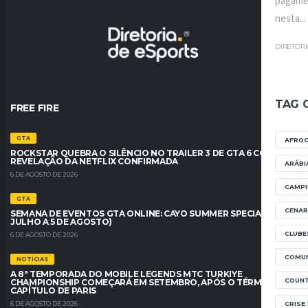
pagame
nesta...
DIRETOR
TAG 
FREE FIRE
GTA
AFRO
ROCKSTAR QUEBRA O SILÊNCIO NO TRAILER 3 DE GTA 6 COM
REVELAÇÃO DA NETFLIX CONFIRMADA
ARÁBI
6 DE AGOSTO DE 2026
CAMPI
GTA
CENAR
SEMANA DE EVENTOS GTA ONLINE: CAYO SUMMER SPECIAL (30 DE
JULHO A 5 DE AGOSTO)
CLUBE
6 DE AGOSTO DE 2026
COMUN
NOTÍCIAS
A 8ª TEMPORADA DO MOBILE LEGENDS MTC TURKIYE
COUNT
CHAMPIONSHIP COMEÇARÁ EM SETEMBRO, APÓS O TÉRMINO DO
CAPÍTULO DE PARIS
CRISE
6 DE AGOSTO DE 2026