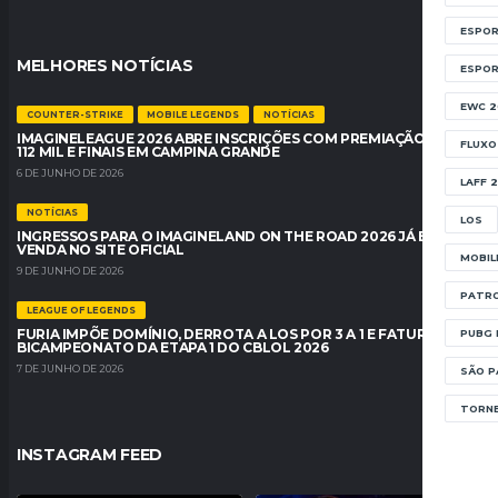
ESPOR
MELHORES NOTÍCIAS
ESPO
EWC 2
COUNTER-STRIKE
MOBILE LEGENDS
NOTÍCIAS
IMAGINELEAGUE 2026 ABRE INSCRIÇÕES COM PREMIAÇÃO DE R$
FLUXO
112 MIL E FINAIS EM CAMPINA GRANDE
6 DE JUNHO DE 2026
LAFF 
NOTÍCIAS
LOS
INGRESSOS PARA O IMAGINELAND ON THE ROAD 2026 JÁ ESTÃO À
VENDA NO SITE OFICIAL
MOBIL
9 DE JUNHO DE 2026
PATRO
LEAGUE OF LEGENDS
FURIA IMPÕE DOMÍNIO, DERROTA A LOS POR 3 A 1 E FATURA O
PUBG 
BICAMPEONATO DA ETAPA 1 DO CBLOL 2026
7 DE JUNHO DE 2026
SÃO P
TORNE
INSTAGRAM FEED