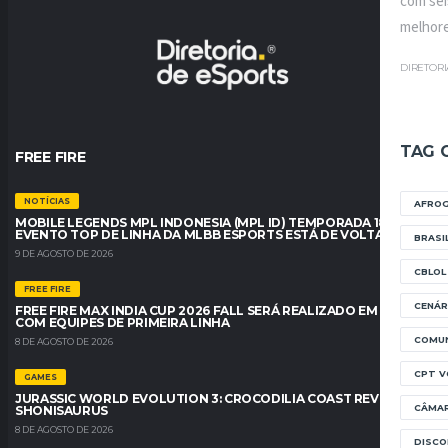
com sei
melhore
DIRETOR
TAG 
FREE FIRE
NOTÍCIAS
AFRO
MOBILE LEGENDS MPL INDONESIA (MPL ID) TEMPORADA 18: O
EVENTO TOP DE LINHA DA MLBB ESPORTS ESTÁ DE VOLTA
BRASI
9 DE AGOSTO DE 2026
CBLOL
FREE FIRE
CENÁR
FREE FIRE MAX INDIA CUP 2026 FALL SERÁ REALIZADO EM BREVE
COM EQUIPES DE PRIMEIRA LINHA
COMUN
8 DE AGOSTO DE 2026
CPT V
GAMES
JURASSIC WORLD EVOLUTION 3: CROCODILIA COAST REVELA O
CÂMA
SHONISAURUS
8 DE AGOSTO DE 2026
DISC