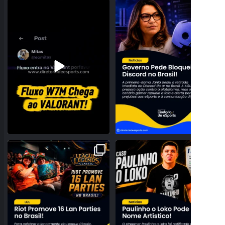
O Fluxo W7M confirmou sua entrada no
JANJA PEDE BLOQUEIO DO DISCORD
VALORANT com
...
NO BRASIL E
...
32
0
177
24
A NOSTALGIA VAI DOMINAR O BRASIL!
PROBLEMAS NO REGISTRO! PAULINHO
RIOT ANUNCIA 16
...
O LOKO PODE PERDER
...
28
0
159
27