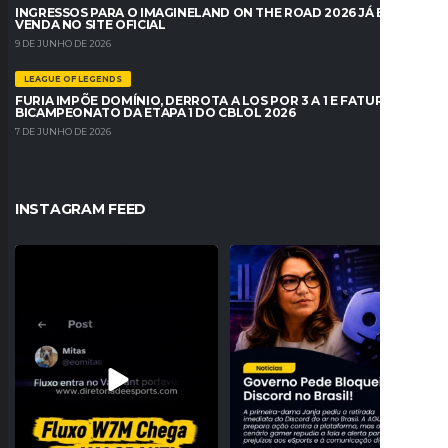
INGRESSOS PARA O IMAGINELAND ON THE ROAD 2026 JÁ ESTÃO À
VENDA NO SITE OFICIAL
9 DE JUNHO DE 2026
LEAGUE OF LEGENDS
FURIA IMPÕE DOMÍNIO, DERROTA A LOS POR 3 A 1 E FATURA O
BICAMPEONATO DA ETAPA 1 DO CBLOL 2026
7 DE JUNHO DE 2026
INSTAGRAM FEED
O Fluxo W7M confirmou sua entrada no
JANJA PEDE BLOQUEIO DO DISCORD
VALORANT com
...
NO BRASIL E
...
19
0
170
21