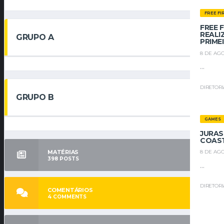
FREE FI
FREE 
REALI
GRUPO A
PRIME
8 DE AGO
...
DIRETOR
GRUPO B
GAMES
JURAS
COAST
MATÉRIAS
8 DE AGO
398
POSTS
...
DIRETOR
COMENTÁRIOS
4
COMMENTS