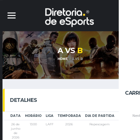
A VS
B
HOME
A VS B
CARR
DETALHES
Nenh
DATA
HORÁRIO
LIGA
TEMPORADA
DIA DE PARTIDA
TEMPO INT
26 de
13:00
LAFF
2026
Repescagem
'
junho
de
2026