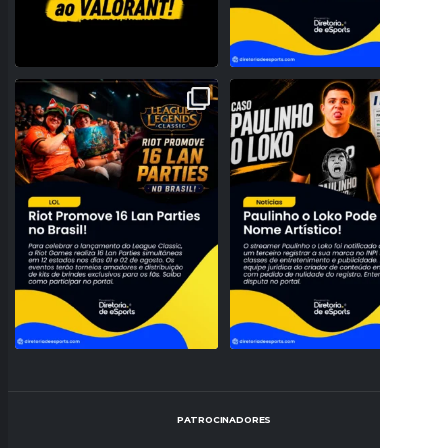
A NOSTALGIA VAI DOMINAR O BRASIL!
PROBLEMAS NO REGISTRO! PAULINHO
RIOT ANUNCIA 16
...
O LOKO PODE PERDER
...
28
0
159
27
PATROCINADORES