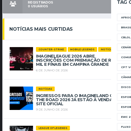
TAG 
REGISTRADOS
0
USUÁRIOS
AFRO
BRASI
NOTÍCIAS MAIS CURTIDAS
CBLOL
CENÁR
COUNTER-STRIKE
MOBILE LEGENDS
NOTÍCIAS
IMAGINELEAGUE 2026 ABRE
COMUN
INSCRIÇÕES COM PREMIAÇÃO DE R$ 112
MIL E FINAIS EM CAMPINA GRANDE
CPT V
6 DE JUNHO DE 2026
CÂMA
DISC
NOTÍCIAS
INGRESSOS PARA O IMAGINELAND ON
ESPOR
THE ROAD 2026 JÁ ESTÃO À VENDA NO
SITE OFICIAL
ESPO
9 DE JUNHO DE 2026
EWC 2
FLUXO
LEAGUE OF LEGENDS