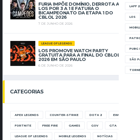
FURIA IMPÕE DOMÍNIO, DERROTA A
LAFF 
LOS POR 3 A 1 E FATURA O
BICAMPEONATO DA ETAPA 1 DO
CBLOL 2026
LOS
7 DE JUNHO DE 2026
MOBIL
PATRO
LEAGUE OF LEGENDS
PUBG 
LOS PROMOVE WATCH PARTY
GRATUITA PARA A FINAL DO CBLOL
2026 EM SÃO PAULO
SÃO P
6 DE JUNHO DE 2026
TORNE
CATEGORIAS
APEX LEGENDS
COUNTER-STRIKE
DOTA 2
EWC
FORTNITE
FREE FIRE
GAMES
GOV
GTA
LEAGUE OF LEGENDS
MOBILE LEGENDS
NOTÍCIAS