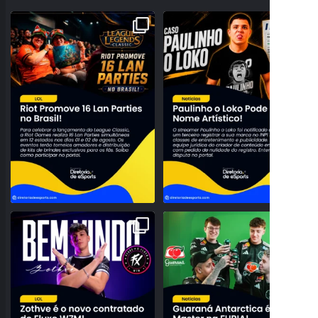
A NOSTALGIA VAI DOMINAR O BRASIL!
PROBLEMAS NO REGISTRO! PAULINHO
RIOT ANUNCIA 16
...
O LOKO PODE PERDER
...
26
0
157
27
NOVO TOPO NO RIFT! FLUXO W7M
O BRASIL DOMINANDO O SERVIDOR!
ANUNCIA A CHEGADA DE
...
GUARANÁ ANTARCTICA
...
95
3
42
0