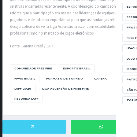
seletivas encerradas recentemente. A coordenação do campeonato
ESPOR
reforça que a participação em massa das lideranças de equipes e dos
ESPOR
jogadores é de extrema importância para que as mudanças reflitam o
desejo coletivo de ver a Liga Ascensão crescer com estabilidade e
FFWS 
profissionalismo no mercado de jogos eletrônicos.
FREE F
Fonte: Garena Brasil / LAFF
LEAGU
LOUD 
COMUNIDADE FREE FIRE
ESPORTS BRASIL
MOBIL
FFWS BRASIL
FORMATO DE TORNEIO
GARENA
PATRO
LAFF 2026
LIGA ASCENSÃO DE FREE FIRE
SÃO P
PESQUISA LAFF
TORNE