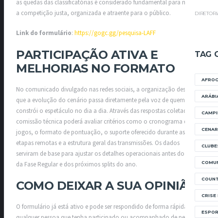
as quedas das classificatórias é considerado fundamental para manter
a competição justa, organizada e atraente para o público.
DIRETOR
Link do formulário
:
https://gogc.gg/pesquisa-LAFF
PARTICIPAÇÃO ATIVA E
TAG 
MELHORIAS NO FORMATO
AFRO
No comunicado divulgado nas redes sociais, a organização destacou
ARÁBI
que a evolução do cenário passa diretamente pela voz de quem
constrói o espetáculo no dia a dia. Através das respostas coletadas, a
CAMPI
comissão técnica poderá avaliar critérios como o cronograma de
CENAR
jogos, o formato de pontuação, o suporte oferecido durante as
etapas remotas e a estrutura geral das transmissões. Os dados
CLUBE
serviram de base para ajustar os detalhes operacionais antes do início
COMUN
da Fase Regular e dos próximos splits do ano.
COUNT
COMO DEIXAR A SUA OPINIÃO
CRISE
O formulário já está ativo e pode ser respondido de forma rápida por
ESPOR
qualquer pessoa que tenha participado ou acompanhado de perto as