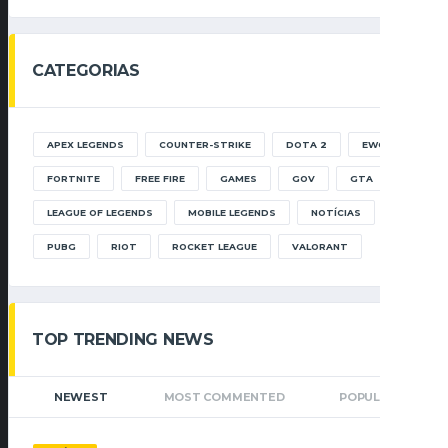
CATEGORIAS
APEX LEGENDS
COUNTER-STRIKE
DOTA 2
EWC
FORTNITE
FREE FIRE
GAMES
GOV
GTA
LEAGUE OF LEGENDS
MOBILE LEGENDS
NOTÍCIAS
PUBG
RIOT
ROCKET LEAGUE
VALORANT
TOP TRENDING NEWS
NEWEST
MOST COMMENTED
POPULAR