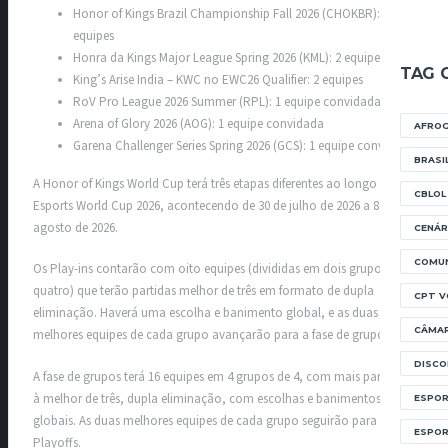
Honor of Kings Brazil Championship Fall 2026 (CHOKBR): 2
equipes
Honra da Kings Major League Spring 2026 (KML): 2 equipes
TAG 
King’s Arise India – KWC no EWC26 Qualifier: 2 equipes
RoV Pro League 2026 Summer (RPL): 1 equipe convidada
Arena of Glory 2026 (AOG): 1 equipe convidada
AFRO
Garena Challenger Series Spring 2026 (GCS): 1 equipe convidada
BRASI
A Honor of Kings World Cup terá três etapas diferentes ao longo da
CBLOL
Esports World Cup 2026, acontecendo de 30 de julho de 2026 a 8 de
agosto de 2026.
CENÁR
COMUN
Os Play-ins contarão com oito equipes (divididas em dois grupos de
quatro) que terão partidas melhor de três em formato de dupla
CPT V
eliminação. Haverá uma escolha e banimento global, e as duas
CÂMA
melhores equipes de cada grupo avançarão para a fase de grupos.
DISC
A fase de grupos terá 16 equipes em 4 grupos de 4, com mais partidas
à melhor de três, dupla eliminação, com escolhas e banimentos
ESPOR
globais. As duas melhores equipes de cada grupo seguirão para os
ESPO
Playoffs.