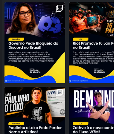
JANJA PEDE BLOQUEIO DO DISCORD
A NOSTALGIA VAI DOMINAR O BRASIL!
NO BRASIL E
...
RIOT ANUNCIA 16
...
74
13
28
0
PROBLEMAS NO REGISTRO! PAULINHO
NOVO TOPO NO RIFT! FLUXO W7M
O LOKO PODE PERDER
...
ANUNCIA A CHEGADA DE
...
158
27
95
3