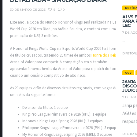
DETALHADA – SIMULAÇÃO DIÁRIA
NOTÍCI
9
0
30 DE MARÇO DE 2026
AI VS
PARA 
Este ano, a Copa do Mundo Honor of Kings será realizada na Esports
LEC
World Cup 2026 em Riad, na Arábia Saudita, e contará com uma
7 DE AGO
premiação de US$ 3 milhões.
...
A Honor of Kings World Cup na Esports World Cup 2026 terá formato
DIRETOR
de títulos cruzados, trazendo 20 times de ambos
Honra dos Reis
e
Arena of Valor para competir. A competição em si também
apresentará novos heróis da Arena of Valor para o patch do torneio,
GOV
criando um cenário competitivo de alto risco.
JANJA
DISCO
As 20 equipes virão de diversos circuitos regionais, com vagas de cada
JUDIC
um deles da seguinte forma:
7 DE AGO
Janja p
Defensor do título: 1 equipe
AGU est
King Pro League Primavera de 2026 (KPL): 1 equipe
respost
Indonesia Kings Laga Spring 2026 (IKL): 3 equipes
Philippine Kings League Primavera de 2026 (PKL): 3 equipes
My Honor of Kings League Spring 2026 (MKL): 3 equipes
DIRETOR