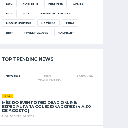
EWC
FORTNITE
FREE FIRE
GAMES
GOV
GTA
LEAGUE OF LEGENDS
MOBILE LEGENDS
NOTÍCIAS
PUBG
RIOT
ROCKET LEAGUE
VALORANT
TOP TRENDING NEWS
NEWEST
MOST
POPULAR
COMMENTED
GTA
MÊS DO EVENTO RED DEAD ONLINE:
ESPECIAL PARA COLECIONADORES (4 A 30
DE AGOSTO)
5 DE AGOSTO DE 2026