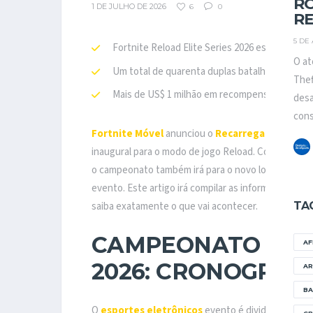
R
1 DE JULHO DE 2026
6
0
R
5 DE
Fortnite Reload Elite Series 2026 está definid
O at
Um total de quarenta duplas batalham em vário
Thef
Mais de US$ 1 milhão em recompensas estão 
desa
cons
Fortnite Móvel
anunciou o
Recarregar Campeona
inaugural para o modo de jogo Reload. Como o
Cop
o campeonato também irá para o novo local. Será
evento. Este artigo irá compilar as informações d
TA
saiba exatamente o que vai acontecer.
CAMPEONATO RELO
A
2026: CRONOGRAM
AR
BA
O
esportes eletrônicos
evento é dividido em tr