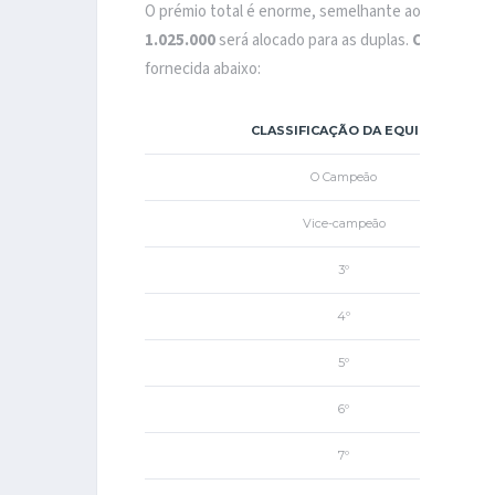
O prémio total é enorme, semelhante ao de qualque
1.025.000
será alocado para as duplas.
O MVP rece
fornecida abaixo:
CLASSIFICAÇÃO DA EQUIPE
O Campeão
Vice-campeão
3º
4º
5º
6º
7º