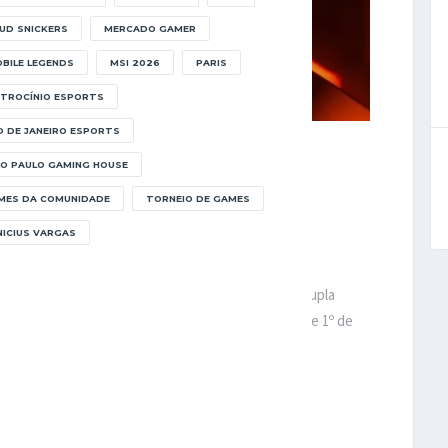
UD SNICKERS
MERCADO GAMER
BILE LEGENDS
MSI 2026
PARIS
TROCÍNIO ESPORTS
O DE JANEIRO ESPORTS
 via Epic Games
O PAULO GAMING HOUSE
MES DA COMUNIDADE
TORNEIO DE GAMES
PANTES
NICIUS VARGAS
parte de equipes e organizações de todo o mundo,
erve que cada clube está restrito a apenas uma dupla
os jogadores são contratados e anunciados antes de 1º de
ÊMIOS