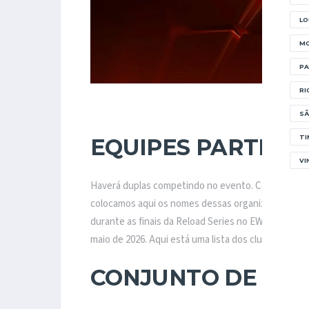
LO
MO
PA
RI
Imagem
SÃ
TI
EQUIPES PARTICI
VI
Haverá duplas competindo no evento. Como farão 
colocamos aqui os nomes dessas organizações. Obs
durante as finais da Reload Series no EWC. Todos 
maio de 2026. Aqui está uma lista dos clubes:
CONJUNTO DE PR