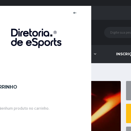
MARCAS PARCEIRAS
LOJA
INSCRI
RRINHO
Nenhum produto no carrinho.