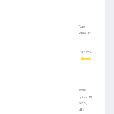
O UM ESPORT
porque a contagem de jogadores continua a cair. Não
im. Porém, acho que 2XKO não morrerá; ele viverá como um
o
assistindo.
bjetivo era assistir ao 2XKO Top 8. Essa foi a primeira vez
que é um grande negócio (
mesmo que Evo esteja perdendo
Foi justo.
ra aqueles de nós que não querem ganhar 2XKO e apenas
l é
perfeito
para um esporte
. Assistir os melhores jogadores
l – encontrar o posicionamento certo em ponto morto,
oi super satisfatório e emocionante. 2XKO exige muita