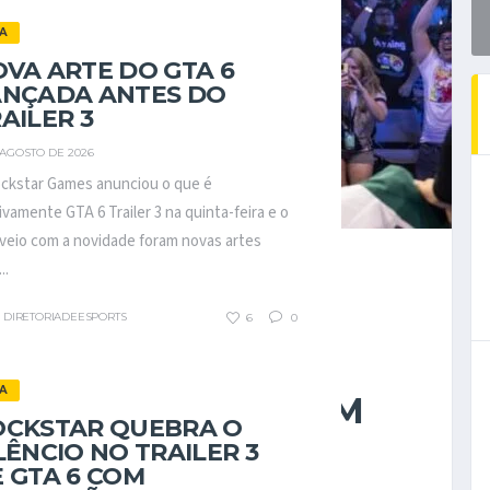
A
VA ARTE DO GTA 6
ANÇADA ANTES DO
AILER 3
 AGOSTO DE 2026
ckstar Games anunciou o que é
ivamente GTA 6 Trailer 3 na quinta-feira e o
veio com a novidade foram novas artes
..
DIRETORIADEESPORTS
6
0
026 MUDOU MINHA
KO: ELE
A
S APENAS COMO UM
OCKSTAR QUEBRA O
LÊNCIO NO TRAILER 3
 GTA 6 COM