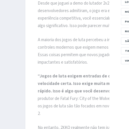
LO
Desde que joguei a demo do lutador 2v2 da Riot no 
desenvolvedores admitiram, o jogo era excessivam
MO
experiência competitiva, você essencialmente sen
PA
algo significativo. Isso pode parecer muito frustran
RI
A maioria dos jogos de luta percebeu a importância
SÃ
controles modernos que exigem menos entradas, 
TI
Essas coisas permitem que novos jogadores faça
VI
impactantes e satisfatórios.
“Jogos de luta exigem entradas de comando. 
velocidade certa. Isso exige muita memória mu
rápido. Isso é algo que você desenvolve como 
produtor de Fatal Fury: City of the Wolves, Shinya
os jogos de luta são tão focados em novos jogado
2.
No entanto, 2XKO realmente não tem isso. A equip