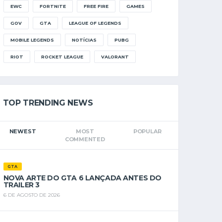
EWC
FORTNITE
FREE FIRE
GAMES
GOV
GTA
LEAGUE OF LEGENDS
MOBILE LEGENDS
NOTÍCIAS
PUBG
RIOT
ROCKET LEAGUE
VALORANT
TOP TRENDING NEWS
NEWEST
MOST
POPULAR
COMMENTED
GTA
NOVA ARTE DO GTA 6 LANÇADA ANTES DO
TRAILER 3
6 DE AGOSTO DE 2026