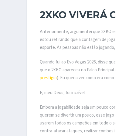
2XKO VIVERÁ COM
Anteriormente, argumentei que 2XKO estará morto 
estou retirando que a contagem de jogadores é ru
esporte. As pessoas não estão jogando, mas estã
Quando fui ao Evo Vegas 2026, disse que meu maior o
que o 2XKO apareceu no Palco Principal do Evo, o 
prestígio
). Eu queria ver como era como um esport. 
E, meu Deus, foi incrível.
Embora a jogabilidade seja um pouco complexa pa
querem se divertir um pouco, esse jogo de alto níve
usarem todos os campeões em todo o seu potencia
contra-atacar ataques, realizar combos insanos – f