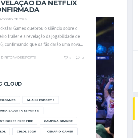
VELAÇÃO DA NETFLIX
ONFIRMADA
 AGOSTO DE 2026
ckstar Games quebrou o silêncio sobre o
eiro trailer e a revelação da jogabilidade de
6, confirmando que os fãs darão uma nova...
DIRETORIADEESPORTS
5
0
G CLOUD
FROGAMES
AL AHLI ESPORTS
ÁBIA SAUDITA ESPORTS
STIDORES FREE FIRE
CAMPINA GRANDE
LOL
CBLOL 2026
CENARIO GAMER