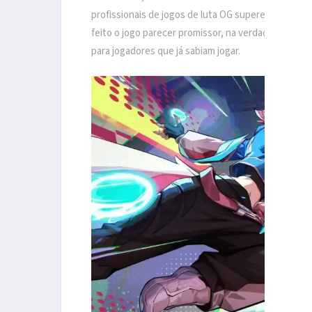
profissionais de jogos de luta OG superenvolvidos
feito o jogo parecer promissor, na verdade provou s
para jogadores que já sabiam jogar.