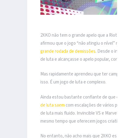
Crédito da
2XKO não tem o grande apelo que a Riot esperava. 
afirmou que o jogo “não atingiu o nível” necessário
grande rodada de demissões
. Desde o início, a Ri
de luta e alcançasse o apelo popular, contando até
Mas rapidamente aprendeu que ter campeões de Lea
isso. É um jogo de luta e complexo.
Ainda estou bastante confiante de que o 2XKO não
de luta saem
com escalações de vários personagens
de luta mais fluido. Invincible VS e Marvel Tokon: F
mesmo tempo que oferecem jogos criativos e de alt
No entanto, não acho mais que 2XKO esteja compl