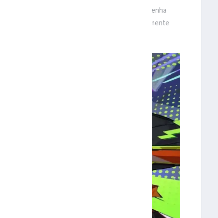
 e que estão na cena há muito tempo. Embora isso tenha
er uma de suas falhas: o jogo era voltado principalmente