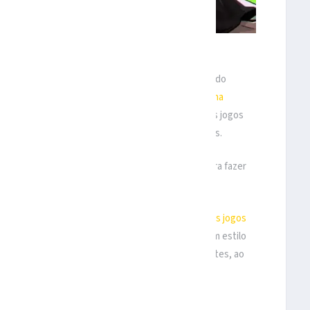
 imagem: Riot Games
A empresa admitiu isso em fevereiro de 2026, quando
 para manter a equipe unida.
Isto foi seguido por uma
ot queria que 2XKO desafiasse os padrões usuais dos jogos
 mesmo com skins caras, como faz em outros títulos.
gue of Legends no elenco não era suficiente para fazer
 crescerá realmente, especialmente não tão
outros jogos
 que são muito mais fáceis de jogar e oferecem um estilo
ighting Souls são muito mais adequados para iniciantes, ao
o QI.
etamente morto.