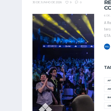
RE
30 DE JUNHO DE 2026
9
0
C
6 DE
A Ro
terc
GTA 
TA
A
AR
BA
CB