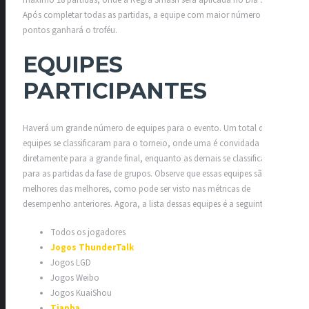
máximo 18 partidas, onde a Regra Smash será aplicada no Dia 3.
Após completar todas as partidas, a equipe com maior número de
pontos ganhará o troféu.
EQUIPES
PARTICIPANTES
Haverá um grande número de equipes para o evento. Um total de 25
equipes se classificaram para o torneio, onde uma é convidada
diretamente para a grande final, enquanto as demais se classificam
para as partidas da fase de grupos. Observe que essas equipes são as
melhores das melhores, como pode ser visto nas métricas de
desempenho anteriores. Agora, a lista dessas equipes é a seguinte:
Todos os jogadores
Jogos ThunderTalk
Jogos LGD
Jogos Weibo
Jogos KuaiShou
Tianba