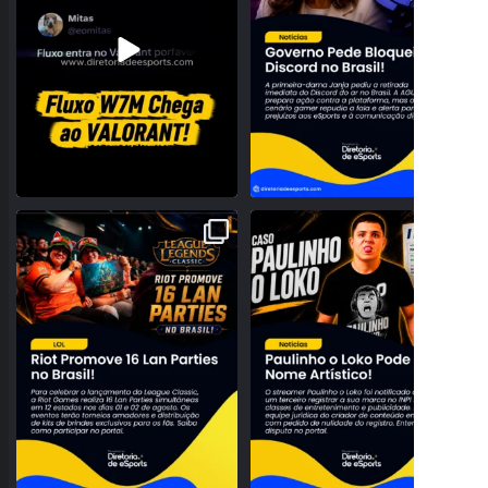
A NOSTALGIA VAI DOMINAR O
PROBLEMAS NO REGISTRO!
BRASIL! RIOT ANUNCIA 16
...
PAULINHO O LOKO PODE PERDER
...
28
0
159
27