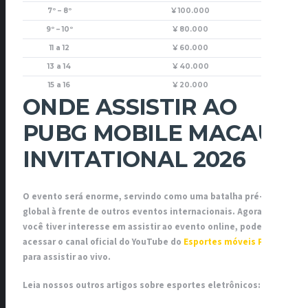
7º – 8º
¥ 100.000
9º – 10º
¥ 80.000
11 a 12
¥ 60.000
13 a 14
¥ 40.000
15 a 16
¥ 20.000
ONDE ASSISTIR AO
PUBG MOBILE MACAU
INVITATIONAL 2026
O evento será enorme, servindo como uma batalha pré-
global à frente de outros eventos internacionais. Agora, se
você tiver interesse em assistir ao evento online, pode
acessar o canal oficial do YouTube do
Esportes móveis PUBG
para assistir ao vivo.
Leia nossos outros artigos sobre esportes eletrônicos: