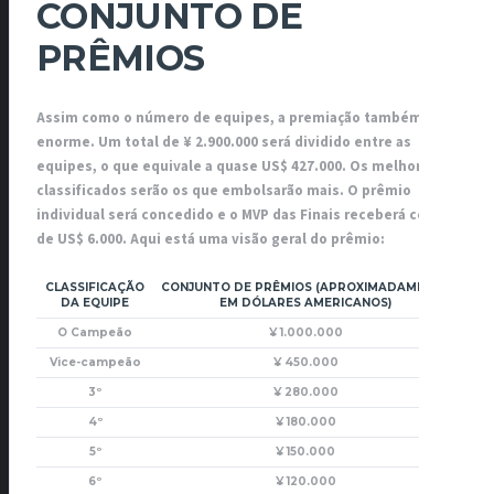
CONJUNTO DE
PRÊMIOS
Assim como o número de equipes, a premiação também é
enorme. Um total de ¥ 2.900.000 será dividido entre as
equipes, o que equivale a quase US$ 427.000. Os melhores
classificados serão os que embolsarão mais. O prêmio
individual será concedido e o MVP das Finais receberá cerca
de US$ 6.000. Aqui está uma visão geral do prêmio:
CLASSIFICAÇÃO
CONJUNTO DE PRÊMIOS (APROXIMADAMENTE
DA EQUIPE
EM DÓLARES AMERICANOS)
O Campeão
¥ 1.000.000
Vice-campeão
¥ 450.000
3º
¥ 280.000
4º
¥ 180.000
5º
¥ 150.000
6º
¥ 120.000