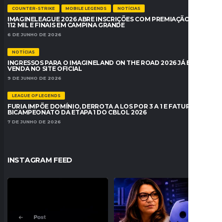
COUNTER-STRIKE
MOBILE LEGENDS
NOTÍCIAS
IMAGINELEAGUE 2026 ABRE INSCRIÇÕES COM PREMIAÇÃO DE R$
112 MIL E FINAIS EM CAMPINA GRANDE
6 DE JUNHO DE 2026
NOTÍCIAS
INGRESSOS PARA O IMAGINELAND ON THE ROAD 2026 JÁ ESTÃO À
VENDA NO SITE OFICIAL
9 DE JUNHO DE 2026
LEAGUE OF LEGENDS
FURIA IMPÕE DOMÍNIO, DERROTA A LOS POR 3 A 1 E FATURA O
BICAMPEONATO DA ETAPA 1 DO CBLOL 2026
7 DE JUNHO DE 2026
INSTAGRAM FEED
O Fluxo W7M confirmou sua entrada
JANJA PEDE BLOQUEIO DO DISCORD
no VALORANT com
...
NO BRASIL E
...
35
0
179
25