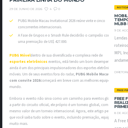
PRIMEIRA LINHA DO MUNDO
NOTÍCI
4
0
29 DE JUNHO DE 2026
MOBIL
TEMPO
PUBG Mobile Macau Invitational 2026 reúne vinte e cinco
MLBB 
concorrentes internacionais.
9 DE AGO
A Fase de Grupos e o Smash Rule decidirão o campeão com
Lendas
uma premiação de US$ 427.000.
roteiro
MPL Ind
PUBG Móvel
dentro de sua diversificada e complexa rede de
andamen
esportes eletrônicos
eventos, está tendo um bom desempenho e
ainda é um dos principais impulsionadores dos esportes eletrônicos
DIRETOR
móveis. Um de seus eventos fora do radar,
PUBG Mobile Macau
com convite 2026
começará em breve com as melhores equipes do
mundo.
FREE FI
FREE 
Embora o evento não sirva como um caminho para eventos globais
REALI
a partir do circuito oficial, ele próprio é um torneio global, com o
PRIME
mesmo valor de um torneio internacional. Agora, este artigo permitirá
8 DE AGO
que você saiba tudo sobre o evento, incluindo premiação, equipes e
A Free 
muito mais.