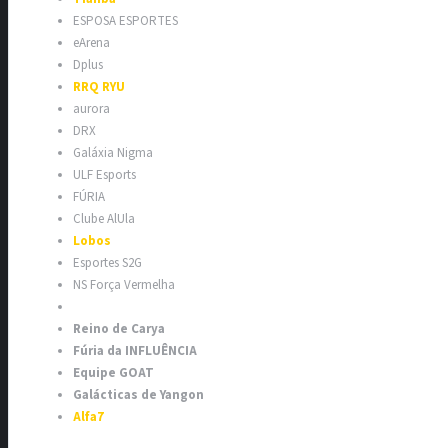
ESPOSA ESPORTES
eArena
Dplus
RRQ RYU
aurora
DRX
Galáxia Nigma
ULF Esports
FÚRIA
Clube AlUla
Lobos
Esportes S2G
NS Força Vermelha
Reino de Carya
Fúria da INFLUÊNCIA
Equipe GOAT
Galácticas de Yangon
Alfa7