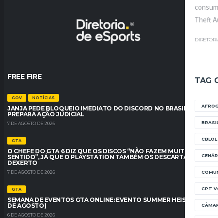
consum
Theft Au
DIRETOR
FREE FIRE
TAG 
GOV
NOTÍCIAS
AFRO
JANJA PEDE BLOQUEIO IMEDIATO DO DISCORD NO BRASIL E AGU
PREPARA AÇÃO JUDICIAL
BRASI
7 DE AGOSTO DE 2026
CBLOL
GTA
O CHEFE DO GTA 6 DIZ QUE OS DISCOS “NÃO FAZEM MUITO
CENÁR
SENTIDO”, JÁ QUE O PLAYSTATION TAMBÉM OS DESCARTA –
DEXERTO
COMUN
7 DE AGOSTO DE 2026
CPT V
GTA
SEMANA DE EVENTOS GTA ONLINE: EVENTO SUMMER HEIST (6 A 12
DE AGOSTO)
CÂMA
6 DE AGOSTO DE 2026