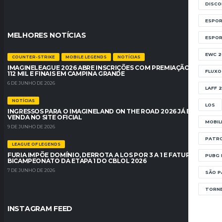
DISC
ESPOR
MELHORES NOTÍCIAS
ESPO
EWC 2
COUNTER-STRIKE
MOBILE LEGENDS
NOTÍCIAS
IMAGINELEAGUE 2026 ABRE INSCRIÇÕES COM PREMIAÇÃO DE R$
FLUXO
112 MIL E FINAIS EM CAMPINA GRANDE
6 DE JUNHO DE 2026
LAFF 
NOTÍCIAS
LOS
INGRESSOS PARA O IMAGINELAND ON THE ROAD 2026 JÁ ESTÃO À
VENDA NO SITE OFICIAL
MOBIL
9 DE JUNHO DE 2026
PATRO
LEAGUE OF LEGENDS
FURIA IMPÕE DOMÍNIO, DERROTA A LOS POR 3 A 1 E FATURA O
PUBG 
BICAMPEONATO DA ETAPA 1 DO CBLOL 2026
7 DE JUNHO DE 2026
SÃO P
TORNE
INSTAGRAM FEED