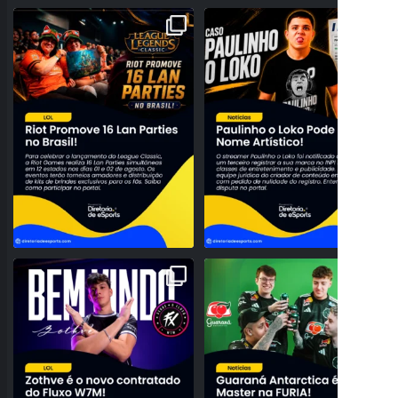
A NOSTALGIA VAI DOMINAR O BRASIL!
PROBLEMAS NO REGISTRO! PAULINHO
RIOT ANUNCIA 16
...
O LOKO PODE PERDER
...
28
0
158
27
NOVO TOPO NO RIFT! FLUXO W7M
O BRASIL DOMINANDO O SERVIDOR!
ANUNCIA A CHEGADA DE
...
GUARANÁ ANTARCTICA
...
95
3
42
0