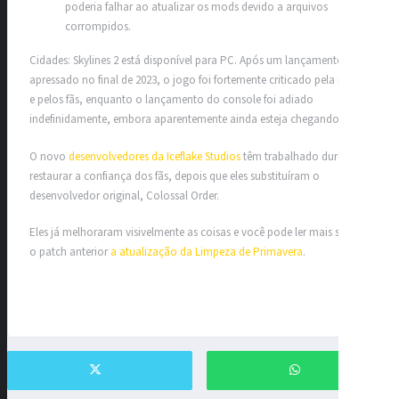
poderia falhar ao atualizar os mods devido a arquivos
corrompidos.
Cidades: Skylines 2 está disponível para PC. Após um lançamento
apressado no final de 2023, o jogo foi fortemente criticado pela mídia
e pelos fãs, enquanto o lançamento do console foi adiado
indefinidamente, embora aparentemente ainda esteja chegando.
O novo
desenvolvedores da Iceflake Studios
têm trabalhado duro para
restaurar a confiança dos fãs, depois que eles substituíram o
desenvolvedor original, Colossal Order.
Eles já melhoraram visivelmente as coisas e você pode ler mais sobre
o patch anterior
a atualização da Limpeza de Primavera
.