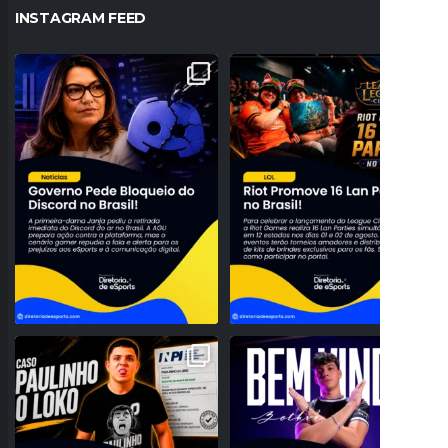
INSTAGRAM FEED
JANJA PEDE BLOQUEIO DO DISCORD
A NOSTALGIA VAI DOMINAR O BRASIL!
NO BRASIL E
...
RIOT ANUNCIA 16
...
74
13
28
0
PROBLEMAS NO REGISTRO! PAULINHO
NOVO TOPO NO RIFT! FLUXO W7M
O LOKO PODE PERDER
...
ANUNCIA A CHEGADA DE
...
158
27
95
3