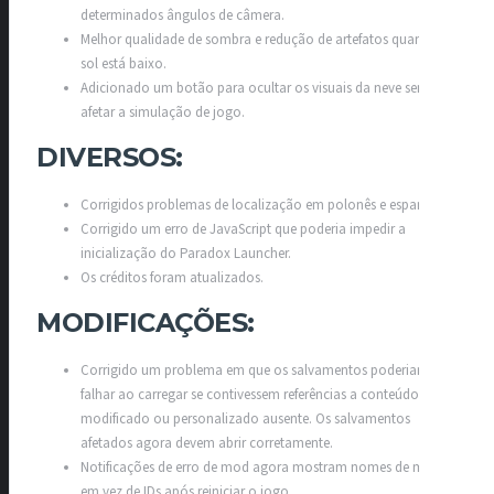
determinados ângulos de câmera.
Melhor qualidade de sombra e redução de artefatos quando o
sol está baixo.
Adicionado um botão para ocultar os visuais da neve sem
afetar a simulação de jogo.
DIVERSOS:​
Corrigidos problemas de localização em polonês e espanhol.
Corrigido um erro de JavaScript que poderia impedir a
inicialização do Paradox Launcher.
Os créditos foram atualizados.
MODIFICAÇÕES:​
Corrigido um problema em que os salvamentos poderiam
falhar ao carregar se contivessem referências a conteúdo
modificado ou personalizado ausente. Os salvamentos
afetados agora devem abrir corretamente.
Notificações de erro de mod agora mostram nomes de mod
em vez de IDs após reiniciar o jogo.