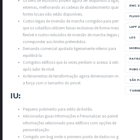
Os bens de escritório podem agora ser adquiridos a ligações
EWC 2
externas, melhorando as cadeias de abastecimento quando as
fontes locais não estão disponíveis.
FLUXO
Custos legais de inversão de marcha corrigidos para permitir
LAFF 
que os cidadãos utilizem faixas exclusivas de forma mais
flexível e custos reduzidos de inversão de marcha ilegais para
LOS
corresponder aos limites pretendidos.
Demanda comercial ajustada ligeiramente inferior para
MOBIL
equilibrá-la.
PATRO
Corrigidos edifícios que às vezes perdiam o acesso à estrada
após subir de nível.
PUBG 
As ferramentas de terraformação agora dimensionam melhor
SÃO P
a força com o tamanho do pincel.
TORNE
IU:​
Pequeno polimento para estilo de botão.
Adicionadas guias Informações e Personalizar ao painel de
informações selecionado para edifícios com opções de
personalização.
Corrigido um bug onde o primeiro ponto de dados no gráfico