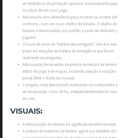
de estatísticas de produção aparecia anormalmente pequeno
no início de um novo jogo.
Adicionada uma alternância para mostrar ou ocultar linhas de
contorno, com um novo atalho de teclado. O atalho de
teclado é desvinculado por padrão e pode ser atribuído pelo
jogador.
O ícone de aviso de “bateria descarregada” não fica mais
preso em estações de bateria de emergência que foram
realmente recarregadas.
Adicionadas ferramentas de pintura de textura de terreno ao
editor do jogo e de mapas, incluindo seleção e rotação de
pincel (Shift + Roda do mouse).
Corrigida a tela Benchmark mostrando incorretamente a taxa
de atualização como 60 Hz, independentemente do monitor
em uso.
VISUAIS:​
A texturização do terreno foi significativamente revisada.
A mistura de materiais de terreno agora usa detalhes de textura