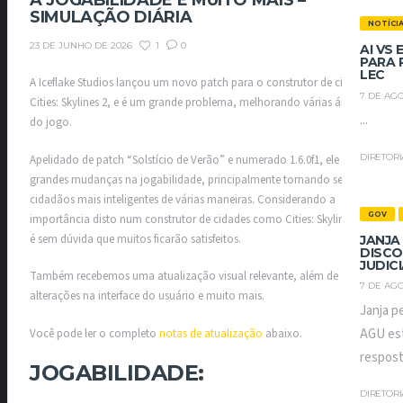
A JOGABILIDADE E MUITO MAIS –
SIMULAÇÃO DIÁRIA
NOTÍCI
1
0
23 DE JUNHO DE 2026
AI VS
PARA 
LEC
A Iceflake Studios lançou um novo patch para o construtor de cidades
7 DE AGO
Cities: Skylines 2, e é um grande problema, melhorando várias áreas
...
do jogo.
DIRETOR
Apelidado de patch “Solstício de Verão” e numerado 1.6.0f1, ele traz
grandes mudanças na jogabilidade, principalmente tornando seus
cidadãos mais inteligentes de várias maneiras. Considerando a
GOV
importância disto num construtor de cidades como Cities: Skylines 2,
é sem dúvida que muitos ficarão satisfeitos.
JANJA
DISCO
JUDIC
Também recebemos uma atualização visual relevante, além de
7 DE AGO
alterações na interface do usuário e muito mais.
Janja p
AGU est
Você pode ler o completo
notas de atualização
abaixo.
respost
JOGABILIDADE:​
DIRETOR