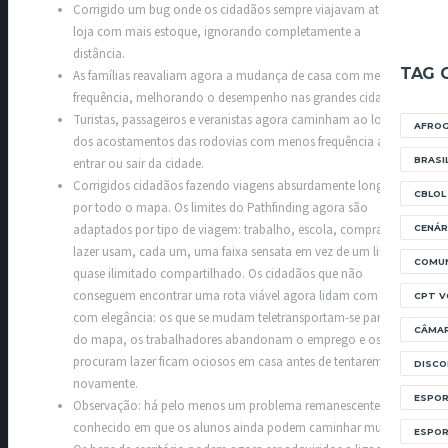
Corrigido um bug onde os cidadãos sempre viajavam até a
loja com mais estoque, ignorando completamente a
distância.
TAG 
As famílias reavaliam agora a mudança de casa com menos
frequência, melhorando o desempenho nas grandes cidades.
Turistas, passageiros e veranistas agora caminham ao longo
AFRO
dos acostamentos das rodovias com menos frequência ao
BRASI
entrar ou sair da cidade.
Corrigidos cidadãos fazendo viagens absurdamente longas
CBLOL
por todo o mapa. Os limites do Pathfinding agora são
adaptados por tipo de viagem: trabalho, escola, compras e
CENÁR
lazer usam, cada um, uma faixa sensata em vez de um limite
COMUN
quase ilimitado compartilhado. Os cidadãos que não
conseguem encontrar uma rota viável agora lidam com isso
CPT V
com elegância: os que se mudam teletransportam-se para fora
CÂMA
do mapa, os trabalhadores abandonam o emprego e os que
procuram lazer ficam ociosos em casa antes de tentarem
DISC
novamente.
ESPOR
Observação: há pelo menos um problema remanescente
conhecido em que os alunos ainda podem caminhar muito.
ESPO