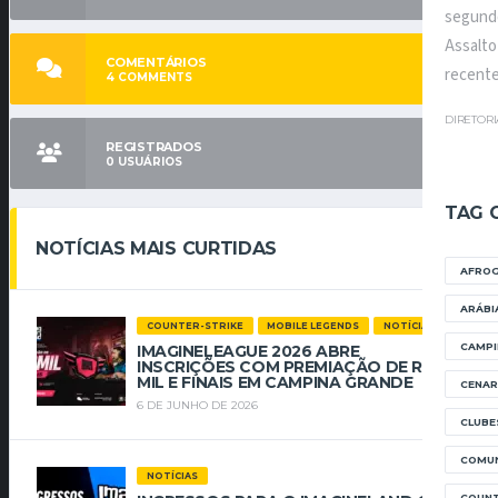
segundo
Assalto
COMENTÁRIOS
recente
4
COMMENTS
DIRETOR
REGISTRADOS
0
USUÁRIOS
TAG 
NOTÍCIAS MAIS CURTIDAS
AFRO
ARÁBI
COUNTER-STRIKE
MOBILE LEGENDS
NOTÍCIAS
CAMPI
IMAGINELEAGUE 2026 ABRE
INSCRIÇÕES COM PREMIAÇÃO DE R$ 112
MIL E FINAIS EM CAMPINA GRANDE
CENAR
6 DE JUNHO DE 2026
CLUBE
COMUN
NOTÍCIAS
COUNT