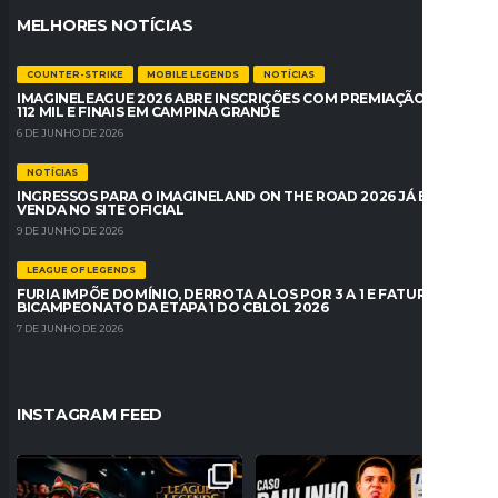
MELHORES NOTÍCIAS
COUNTER-STRIKE
MOBILE LEGENDS
NOTÍCIAS
IMAGINELEAGUE 2026 ABRE INSCRIÇÕES COM PREMIAÇÃO DE R$
112 MIL E FINAIS EM CAMPINA GRANDE
6 DE JUNHO DE 2026
NOTÍCIAS
INGRESSOS PARA O IMAGINELAND ON THE ROAD 2026 JÁ ESTÃO À
VENDA NO SITE OFICIAL
9 DE JUNHO DE 2026
LEAGUE OF LEGENDS
FURIA IMPÕE DOMÍNIO, DERROTA A LOS POR 3 A 1 E FATURA O
BICAMPEONATO DA ETAPA 1 DO CBLOL 2026
7 DE JUNHO DE 2026
INSTAGRAM FEED
A NOSTALGIA VAI DOMINAR O BRASIL!
PROBLEMAS NO REGISTRO! PAULINHO
RIOT ANUNCIA 16
...
O LOKO PODE PERDER
...