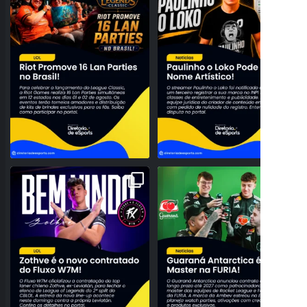
26
0
157
27
NOVO TOPO NO RIFT! FLUXO W7M
O BRASIL DOMINANDO O SERVIDOR!
ANUNCIA A CHEGADA DE
...
GUARANÁ ANTARCTICA
...
95
3
42
0