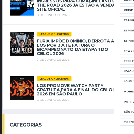
INGRESSOS PARA O IMAGINELAND ON
THE ROAD 2026 JÁ ESTÃO À VENDA NO
SITE OFICIAL
CRISE
9 DE JUNHO DE 2026
ESPOR
ESPOR
LEAGUE OF LEGENDS
FURIA IMPÕE DOMÍNIO, DERROTA A
ESPOR
LOS POR 3 A 1 E FATURA O
BICAMPEONATO DA ETAPA 1 DO
FFWS 
CBLOL 2026
7 DE JUNHO DE 2026
FREE F
LEAGU
LEAGUE OF LEGENDS
LOUD 
LOS PROMOVE WATCH PARTY
GRATUITA PARA A FINAL DO CBLOL
MOBIL
2026 EM SÃO PAULO
6 DE JUNHO DE 2026
PATRO
SÃO P
TORNE
CATEGORIAS