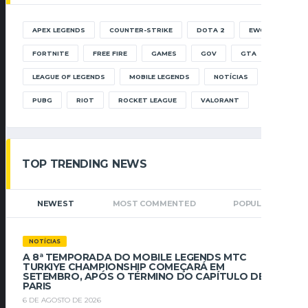
APEX LEGENDS
COUNTER-STRIKE
DOTA 2
EWC
FORTNITE
FREE FIRE
GAMES
GOV
GTA
LEAGUE OF LEGENDS
MOBILE LEGENDS
NOTÍCIAS
PUBG
RIOT
ROCKET LEAGUE
VALORANT
TOP TRENDING NEWS
NEWEST
MOST COMMENTED
POPULAR
NOTÍCIAS
A 8ª TEMPORADA DO MOBILE LEGENDS MTC
TURKIYE CHAMPIONSHIP COMEÇARÁ EM
SETEMBRO, APÓS O TÉRMINO DO CAPÍTULO DE
PARIS
6 DE AGOSTO DE 2026