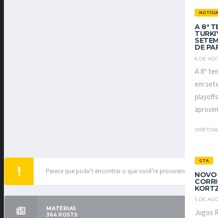
NOTÍCI
A 8ª 
TURKI
SETEM
DE PA
6 DE AGO
A 8ª te
em sete
playoff
aproxim
DIRETOR
GTA
Parece que pode’t encontrar o que você’re procurando.
NOVO 
CORRI
KORTZ
5 DE AGO
MATÉRIAS
Jogos R
364
POSTS