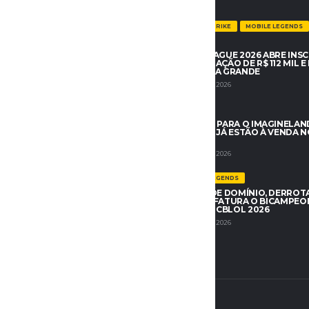
COUNTER-STRIKE
MOBILE LEGENDS
IAL NETFLIX DO GTA 6 TEM
NOTÍCIAS
VO AS PESSOAS QUE NÃO
IMAGINELEAGUE 2026 ABRE INS
OMPRANDO NO PRIMEIRO DIA –
COM PREMIAÇÃO DE R$ 112 MIL E 
O
EM CAMPINA GRANDE
 DE 2026
6 DE JUNHO DE 2026
NOTÍCIAS
 ESTÁ MAIS JOGANDO JOGOS
INGRESSOS PARA O IMAGINELAN
, E MARVEL TŌKON: FIGHTING
ROAD 2026 JÁ ESTÃO À VENDA N
ÃO ESTÁ AJUDANDO
OFICIAL
 DE 2026
9 DE JUNHO DE 2026
LEAGUE OF LEGENDS
SPECIALISTA: RETORNO DOS BOTS
FURIA IMPÕE DOMÍNIO, DERROTA
EVISÕES DA TERCEIRA SEMANA
POR 3 A 1 E FATURA O BICAMPE
ETAPA 1 DO CBLOL 2026
 DE 2026
7 DE JUNHO DE 2026