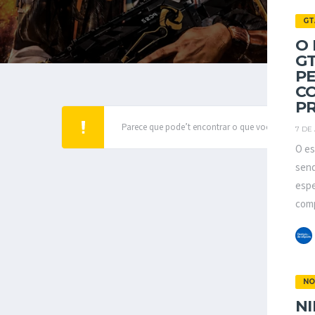
GT
O 
GT
P
C
PR
Parece que pode’t encontrar o que você’re procur
7 DE
O es
send
espe
comp
NO
NI