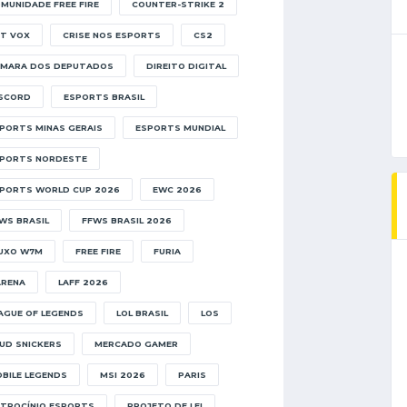
MUNIDADE FREE FIRE
COUNTER-STRIKE 2
T VOX
CRISE NOS ESPORTS
CS2
MARA DOS DEPUTADOS
DIREITO DIGITAL
SCORD
ESPORTS BRASIL
PORTS MINAS GERAIS
ESPORTS MUNDIAL
PORTS NORDESTE
PORTS WORLD CUP 2026
EWC 2026
WS BRASIL
FFWS BRASIL 2026
UXO W7M
FREE FIRE
FURIA
RENA
LAFF 2026
AGUE OF LEGENDS
LOL BRASIL
LOS
UD SNICKERS
MERCADO GAMER
BILE LEGENDS
MSI 2026
PARIS
TROCÍNIO ESPORTS
PROJETO DE LEI