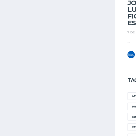
J
LU
FI
E
7 DE
...
TA
A
BR
CB
CE