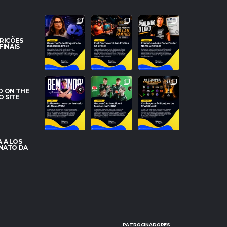
JANJA PEDE
A NOSTALGIA
PROBLEMAS
BLOQUEIO DO
VAI DOMINAR O
NO REGISTRO!
DISCORD NO
BRASIL! RIOT
PAULINHO O
CRIÇÕES
BRASIL E
...
ANUNCIA 16
...
LOKO PODE
FINAIS
PERDER
...
74
28
158
13
0
27
NOVO TOPO
O BRASIL
ESQUADRÕES
NO RIFT!
DOMINANDO O
PRONTOS!
D ON THE
FLUXO W7M
SERVIDOR!
CONHEÇA AS
O SITE
ANUNCIA A
GUARANÁ
14 EQUIPES DO
CHEGADA DE
...
ANTARCTICA
...
SPLIT
...
95
42
1102
3
0
51
 A LOS
ONATO DA
PATROCINADORES