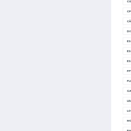
CO
CP
CÂ
DI
ES
ES
ES
FF
FL
GA
LE
LO
MO
PA