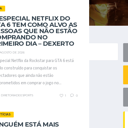
A
ESPECIAL NETFLIX DO
A 6 TEM COMO ALVO AS
ESSOAS QUE NÃO ESTÃO
OMPRANDO NO
IMEIRO DIA – DEXERTO
ando.
 AGOSTO DE 2026
pecial Netflix da Rockstar para GTA 6 está
o construído para conquistar os
ctadores que ainda não estão
rometidos em comprar o jogo no...
DIRETORIADEESPORTS
1
0
TÍCIAS
NGUÉM ESTÁ MAIS