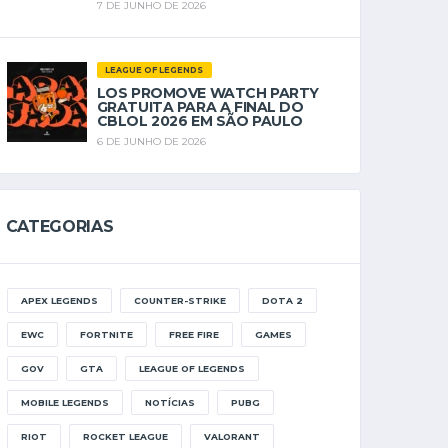
7 DE JUNHO DE 2026
LEAGUE OF LEGENDS
LOS PROMOVE WATCH PARTY
GRATUITA PARA A FINAL DO
CBLOL 2026 EM SÃO PAULO
6 DE JUNHO DE 2026
CATEGORIAS
APEX LEGENDS
COUNTER-STRIKE
DOTA 2
EWC
FORTNITE
FREE FIRE
GAMES
GOV
GTA
LEAGUE OF LEGENDS
MOBILE LEGENDS
NOTÍCIAS
PUBG
RIOT
ROCKET LEAGUE
VALORANT