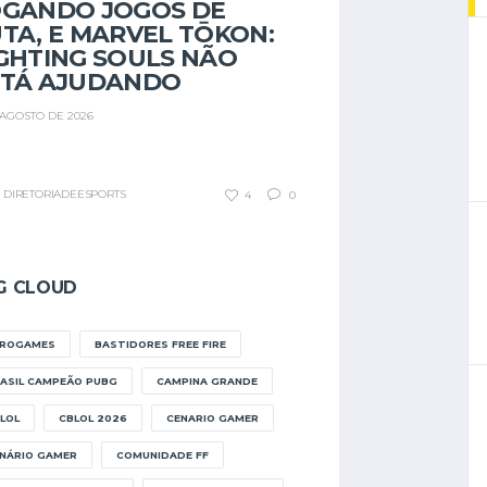
OGANDO JOGOS DE
TA, E MARVEL TŌKON:
GHTING SOULS NÃO
STÁ AJUDANDO
 AGOSTO DE 2026
DIRETORIADEESPORTS
4
0
G CLOUD
FROGAMES
BASTIDORES FREE FIRE
ASIL CAMPEÃO PUBG
CAMPINA GRANDE
LOL
CBLOL 2026
CENARIO GAMER
NÁRIO GAMER
COMUNIDADE FF